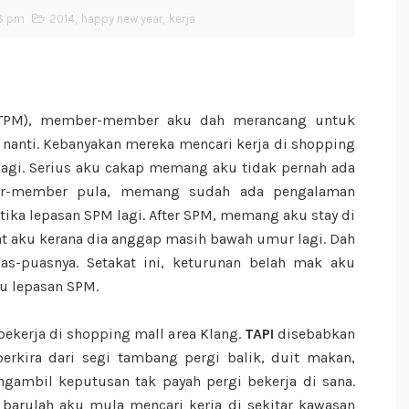
8 pm
2014
,
happy new year
,
kerja
(STPM), member-member aku dah merancang untuk
 nanti. Kebanyakan mereka mencari kerja di shopping
lagi. Serius aku cakap memang aku tidak pernah ada
er-member pula, memang sudah ada pengalaman
etika lepasan SPM lagi. After SPM, memang aku stay di
at aku kerana dia anggap masih bawah umur lagi. Dah
puas-puasnya. Setakat ini, keturunan belah mak aku
u lepasan SPM.
kerja di shopping mall area Klang.
TAPI
disebabkan
rkira dari segi tambang pergi balik, duit makan,
gambil keputusan tak payah pergi bekerja di sana.
barulah aku mula mencari kerja di sekitar kawasan