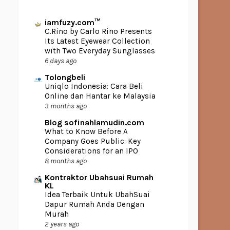
iamfuzy.com™
C.Rino by Carlo Rino Presents
Its Latest Eyewear Collection
with Two Everyday Sunglasses
6 days ago
Tolongbeli
Uniqlo Indonesia: Cara Beli
Online dan Hantar ke Malaysia
3 months ago
Blog sofinahlamudin.com
What to Know Before A
Company Goes Public: Key
Considerations for an IPO
8 months ago
Kontraktor Ubahsuai Rumah
KL
Idea Terbaik Untuk UbahSuai
Dapur Rumah Anda Dengan
Murah
2 years ago