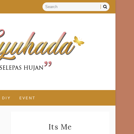
DIY
EVENT
Its Me