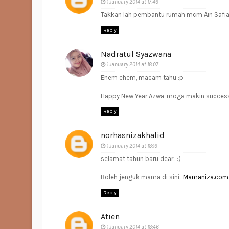
1 January 2014 at 17:46
Takkan lah pembantu rumah mcm Ain Safiah 
Reply
Nadratul Syazwana
1 January 2014 at 18:07
Ehem ehem, macam tahu :p
Happy New Year Azwa, moga makin success 
Reply
norhasnizakhalid
1 January 2014 at 18:16
selamat tahun baru dear.. :)
Boleh jenguk mama di sini..
Mamaniza.com
Reply
Atien
1 January 2014 at 18:46