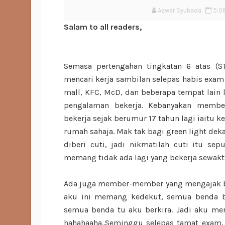
Azwar Syuhada
5:0
Salam to all readers,
Semasa pertengahan tingkatan 6 atas 
mencari kerja sambilan selepas habis exam
mall, KFC, McD, dan beberapa tempat lain 
pengalaman bekerja. Kebanyakan memb
bekerja sejak berumur 17 tahun lagi iaitu k
rumah sahaja. Mak tak bagi green light dek
diberi cuti, jadi nikmatilah cuti itu se
memang tidak ada lagi yang bekerja sewakt
Ada juga member-member yang mengajak be
aku ini memang kedekut, semua benda be
semua benda tu aku berkira. Jadi aku men
hahahaaha..Seminggu selepas tamat exam, 