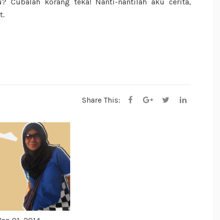
? Cubalah korang teka! Nanti-nantilah aku cerita,
t.
Share This: