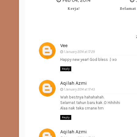
Feb 04, 2014
Kerja!
Selamat
Vee
1 January 2014 at 17:29
Happy new year! God bless :) xo
Reply
Aqilah Azmi
1 January 2014 at 17:43
Wah bestnya hahahahah.
Selamat tahun baru kak :D Hihihihi
Alaa nak teka cmane hm
Reply
Aqilah Azmi