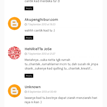
cantik kad merdeka tu! :D
Reply
Akupenghibur.com
7 September 2013 at 19:23
wahhh cantik kad tu :)
Reply
HeNRieTTa JoSe
7 September 2013 at 21:27
Meriahnye....suka rietta tgk rumah
tu...chantek....rumahlamer mcm tu, dah susah nk jmpa
skank....sukenye kad quilling tu....chantek...kreatif....
Reply
Unknown
8 September 2013 at 00:49
lawanye kad tu..bestnye dapat ziarah menziarahi hari
raya ni kan :)