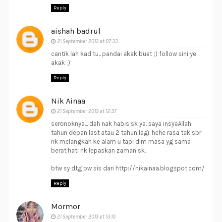
Reply
aishah badrul
21 September 2013 at 07:33
cantik lah kad tu.. pandai akak buat ;) follow sini ye
akak :)
Reply
Nik Ainaa
21 September 2013 at 12:37
seronoknya... dah nak habis sk ya. saya insyaAllah
tahun depan last atau 2 tahun lagi. hehe rasa tak sbr
nk melangkah ke alam u tapi dlm masa yg sama
berat hati nk lepaskan zaman sk.
btw sy dtg bw sis dari http://nikainaa.blogspot.com/
Reply
Mormor
21 September 2013 at 13:10