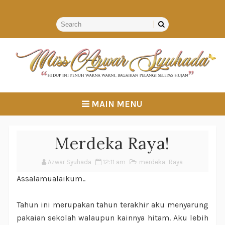
MAIN MENU
Merdeka Raya!
Azwar Syuhada
12:11 am
merdeka
,
Raya
Assalamualaikum..
Tahun ini merupakan tahun terakhir aku menyarung
pakaian sekolah walaupun kainnya hitam. Aku lebih