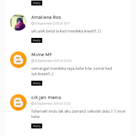
Reply
Amaliena Ros
8 September 2013 at 10:17
uih..unik betul la kad merdeka..kreatif..:()
Reply
Mime MF
8 September 2013 at 20:22
semangat merdeka raya..hehe btw, comel kad
tuh..kreatif..:)
Reply
cik jari manis
8 September 2013 at 21:32
fullamak! rindu lak aku zaman2 sekolah dulu..T..T..nice!
hehe
Reply