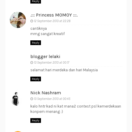
Reply
.::: Princess MOMOY :::.
12 September 2013 at 22:28
cantiknya
mmg sangat kreatif
Reply
blogger lelaki
13 September 2013 at 00:17
selamat hari merdeka dan hari Malaysia
Reply
Nick Nashram
13 September 2013 at 00:45
kalo hntr kad ni kat mana2 contest psl kemerdekaan
konpem menang :)
Reply