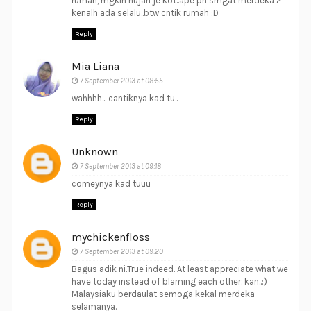
rumah, mgkin hujan je kot..ape pn smgat merdeka 2
kenalh ada selalu..btw cntik rumah :D
Reply
Mia Liana
7 September 2013 at 08:55
wahhhh... cantiknya kad tu..
Reply
Unknown
7 September 2013 at 09:18
comeynya kad tuuu
Reply
mychickenfloss
7 September 2013 at 09:20
Bagus adik ni.True indeed. At least appreciate what we
have today instead of blaming each other. kan..:)
Malaysiaku berdaulat semoga kekal merdeka
selamanya.