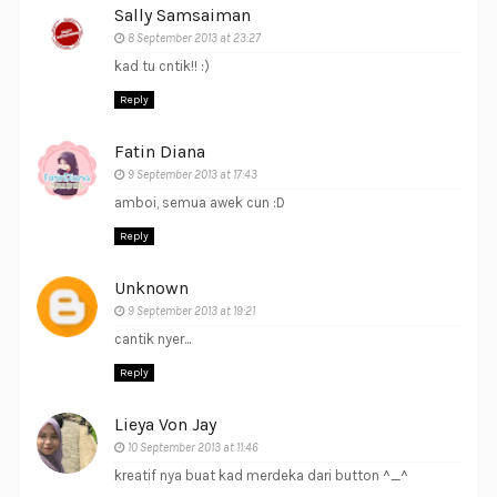
Sally Samsaiman
8 September 2013 at 23:27
kad tu cntik!! :)
Reply
Fatin Diana
9 September 2013 at 17:43
amboi, semua awek cun :D
Reply
Unknown
9 September 2013 at 19:21
cantik nyer...
Reply
Lieya Von Jay
10 September 2013 at 11:46
kreatif nya buat kad merdeka dari button ^_^