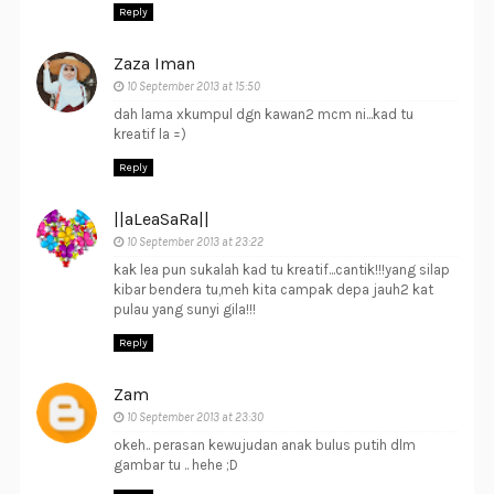
Reply
Zaza Iman
10 September 2013 at 15:50
dah lama xkumpul dgn kawan2 mcm ni...kad tu
kreatif la =)
Reply
||aLeaSaRa||
10 September 2013 at 23:22
kak lea pun sukalah kad tu kreatif...cantik!!!yang silap
kibar bendera tu,meh kita campak depa jauh2 kat
pulau yang sunyi gila!!!
Reply
Zam
10 September 2013 at 23:30
okeh.. perasan kewujudan anak bulus putih dlm
gambar tu .. hehe ;D