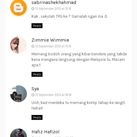
sabrinashekhahmad
13 September 2013 at 12:16
Kak , sekolah TPG ke ? Samalah ngan Ina :D
Reply
Zimmie Wimmie
13 September 2013 at 15:16
Memang bodoh orang yang kibar bendera yang takde
kena mengena langsung dengan Malaysia tu. Macam
apa.!!
Reply
Sya
13 September 2013 at 18:18
Uish, kad merdeka tu memang kretip tahap ke langit.
Hebat!
Reply
Hafiz Hafizol