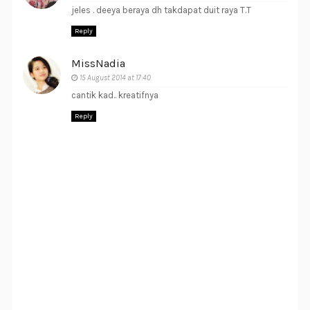
jeles . deeya beraya dh takdapat duit raya T.T
Reply
MissNadia
15 August 2014 at 17:40
cantik kad.. kreatifnya
Reply