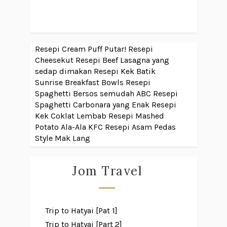
Resepi Cream Puff Putar!
Resepi
Cheesekut
Resepi Beef Lasagna yang
sedap dimakan
Resepi Kek Batik
Sunrise Breakfast Bowls
Resepi
Spaghetti Bersos semudah ABC
Resepi
Spaghetti Carbonara yang Enak
Resepi
Kek Coklat Lembab
Resepi Mashed
Potato Ala-Ala KFC
Resepi Asam Pedas
Style Mak Lang
Jom Travel
Trip to Hatyai [Pat 1]
Trip to Hatyai [Part 2]