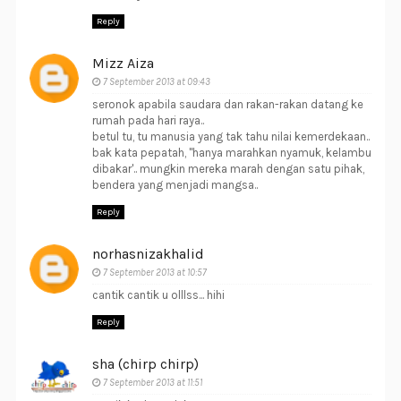
Reply
Mizz Aiza
7 September 2013 at 09:43
seronok apabila saudara dan rakan-rakan datang ke
rumah pada hari raya..
betul tu, tu manusia yang tak tahu nilai kemerdekaan..
bak kata pepatah, "hanya marahkan nyamuk, kelambu
dibakar'.. mungkin mereka marah dengan satu pihak,
bendera yang menjadi mangsa..
Reply
norhasnizakhalid
7 September 2013 at 10:57
cantik cantik u olllss... hihi
Reply
sha (chirp chirp)
7 September 2013 at 11:51