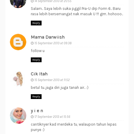
14 September 2013 at 20:55
Salam.. Saya lebih suka pggil Pra-U drp Form 6.. Baru
rasa lebih bersemangat nak masuk U !!! grrr.. hohooo..
Reply
Mama Darwiish
15 September 2013 at 09:38
follow u
Reply
Cik Itah
15 September 2013 at 11:52
betul tu..jaga diri juga tanah air.. :)
Reply
y i e n
17 September 2013 at 15:56
cantiknyer kad merdeka tu, walaupon tahun lepas
punye :)