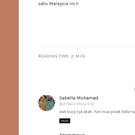
satu Malaysia ini.!!
READING TIME:
2 MIN
Sabella Mohamad
23 March 2013 at 12:36
wah busy nya akak . huh risau pulak bella nak 
Reply
Anonymous