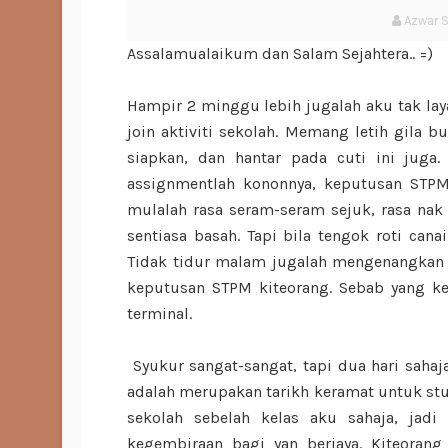
Azwar 
Assalamualaikum dan Salam Sejahtera.. =)
Hampir 2 minggu lebih jugalah aku tak la
join aktiviti sekolah. Memang letih gila b
siapkan, dan hantar pada cuti ini juga
assignmentlah kononnya, keputusan STP
mulalah rasa seram-seram sejuk, rasa nak
sentiasa basah. Tapi bila tengok roti can
Tidak tidur malam jugalah mengenangkan 
keputusan STPM kiteorang. Sebab yang ke
terminal.
Syukur sangat-sangat, tapi dua hari sahaja
adalah merupakan tarikh keramat untuk st
sekolah sebelah kelas aku sahaja, jad
kegembiraan bagi yan berjaya. Kiteorang 