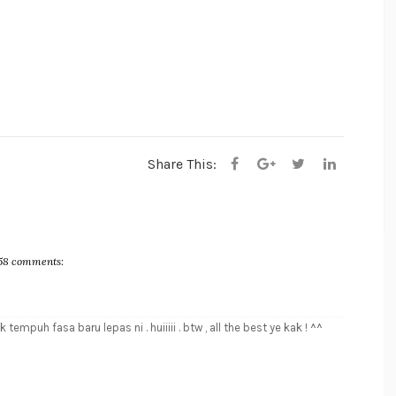
Share This:
58 comments:
tempuh fasa baru lepas ni . huiiiii . btw , all the best ye kak ! ^^