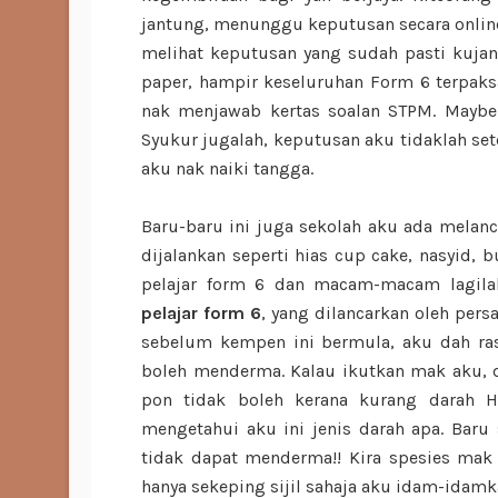
jantung, menunggu keputusan secara online
melihat keputusan yang sudah pasti kujang
paper, hampir keseluruhan Form 6 terpaks
nak menjawab kertas soalan STPM. Maybe 
Syukur jugalah, keputusan aku tidaklah set
aku nak naiki tangga.
Baru-baru ini juga sekolah aku ada melanca
dijalankan seperti hias cup cake, nasyid,
pelajar form 6 dan macam-macam lagila
pelajar form 6
, yang dilancarkan oleh per
sebelum kempen ini bermula, aku dah ra
boleh menderma. Kalau ikutkan mak aku,
pon tidak boleh kerana kurang darah 
mengetahui aku ini jenis darah apa. Baru 
tidak dapat menderma!! Kira spesies mak 
hanya sekeping sijil sahaja aku idam-idamkan