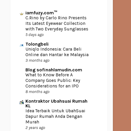
iamfuzy.com™
C.Rino by Carlo Rino Presents
Its Latest Eyewear Collection
with Two Everyday Sunglasses
5 days ago
Tolongbeli
Uniqlo Indonesia: Cara Beli
Online dan Hantar ke Malaysia
3 months ago
Blog sofinahlamudin.com
What to Know Before A
Company Goes Public: Key
Considerations for an IPO
8 months ago
Kontraktor Ubahsuai Rumah
KL
Idea Terbaik Untuk UbahSuai
Dapur Rumah Anda Dengan
Murah
2 years ago