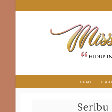
HOME
BEAU
Seribu 