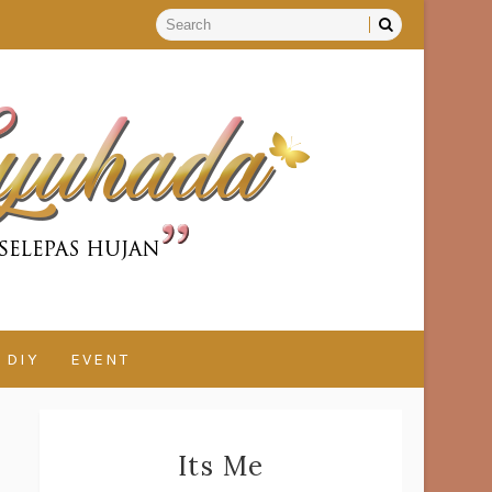
DIY
EVENT
Its Me