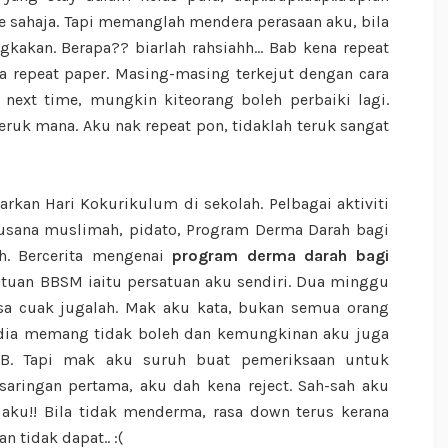
 sahaja. Tapi memanglah mendera perasaan aku, bila
kakan. Berapa?? biarlah rahsiahh... Bab kena repeat
a repeat paper. Masing-masing terkejut dengan cara
next time, mungkin kiteorang boleh perbaiki lagi.
eruk mana. Aku nak repeat pon, tidaklah teruk sangat
rkan Hari Kokurikulum di sekolah. Pelbagai aktiviti
 busana muslimah, pidato, Program Derma Darah bagi
h. Bercerita mengenai
program derma darah bagi
satuan BBSM iaitu persatuan aku sendiri. Dua minggu
sa cuak jugalah. Mak aku kata, bukan semua orang
 dia memang tidak boleh dan kemungkinan aku juga
HB. Tapi mak aku suruh buat pemeriksaan untuk
saringan pertama, aku dah kena reject. Sah-sah aku
aku!! Bila tidak menderma, rasa down terus kerana
 tidak dapat.. :(