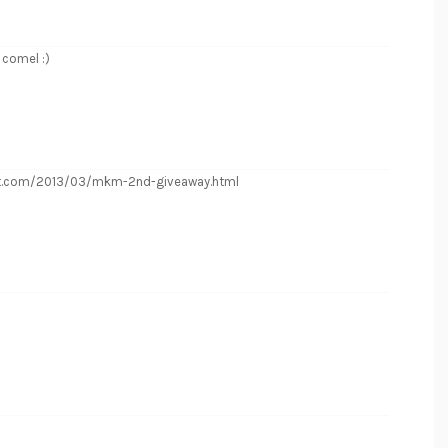
comel :)
spot.com/2013/03/mkm-2nd-giveaway.html