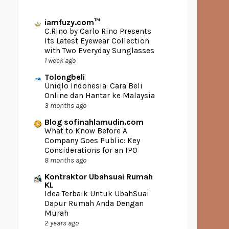
iamfuzy.com™
C.Rino by Carlo Rino Presents
Its Latest Eyewear Collection
with Two Everyday Sunglasses
1 week ago
Tolongbeli
Uniqlo Indonesia: Cara Beli
Online dan Hantar ke Malaysia
3 months ago
Blog sofinahlamudin.com
What to Know Before A
Company Goes Public: Key
Considerations for an IPO
8 months ago
Kontraktor Ubahsuai Rumah
KL
Idea Terbaik Untuk UbahSuai
Dapur Rumah Anda Dengan
Murah
2 years ago