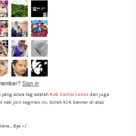
n yang azwa tag adalah
Kak Santai Leeza
dan juga
 nak join segmen ini, boleh klik banner di atas
na... Bye =/