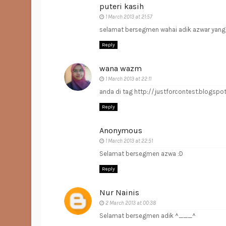
puteri kasih
1 March 2013 at 21:57
selamat bersegmen wahai adik azwar yang 
Reply
wana wazm
1 March 2013 at 22:11
anda di tag http://justforcontest.blog
Reply
Anonymous
1 March 2013 at 22:51
Selamat bersegmen azwa :D
Reply
Nur Nainis
2 March 2013 at 00:38
Selamat bersegmen adik ^___^