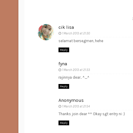
cik lisa
1 March 2013 at 21:30
selamat bersegmen, hehe
Reply
fyna
1 March 2013 at 21:33
rajinnya dear.. ^_^
Reply
Anonymous
1 March 2013 at 21:54
Thanks join dear ^^ Okay sgt entry ni :)
Reply