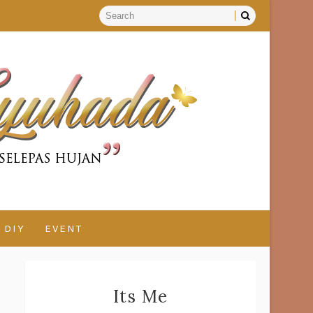
DIY
EVENT
Its Me