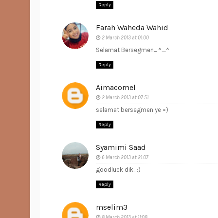
Reply
Farah Waheda Wahid
2 March 2013 at 01:00
Selamat Bersegmen... ^_^
Reply
Aimacomel
2 March 2013 at 07:51
selamat bersegmen ye =)
Reply
Syamimi Saad
6 March 2013 at 21:07
goodluck dik.. :)
Reply
mselim3
8 March 2013 at 11:08