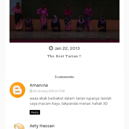
Jan 22, 2013
The Best Tarian !!
5 comments:
Amanina
22 January 2013 at 17:26
waaa akak berbakat dalam tarian rupanya. lainlah
saya macam kayu, takpandai menari. hahah XD
Reply
Aety Hassan