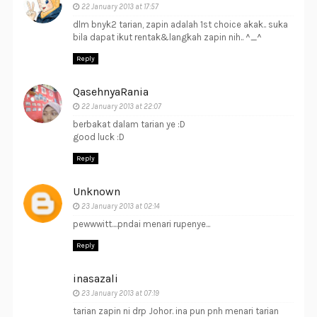
22 January 2013 at 17:57
dlm bnyk2 tarian, zapin adalah 1st choice akak.. suka
bila dapat ikut rentak&langkah zapin nih.. ^_^
Reply
QasehnyaRania
22 January 2013 at 22:07
berbakat dalam tarian ye :D
good luck :D
Reply
Unknown
23 January 2013 at 02:14
pewwwitt....pndai menari rupenye...
Reply
inasazali
23 January 2013 at 07:19
tarian zapin ni drp Johor. ina pun pnh menari tarian