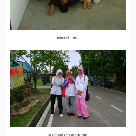
geng tari menari
bestfriend syira dan Hanum