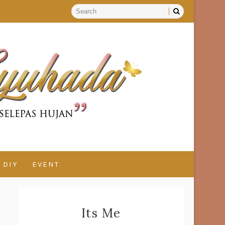
DIY
EVENT
Its Me