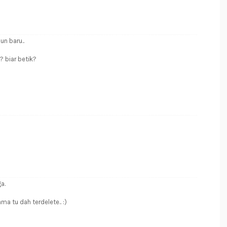
n baru..
? biar betik?
a.
ama tu dah terdelete.. :)