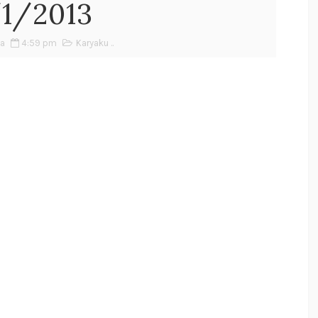
/1/2013
da
4:59 pm
Karyaku ..