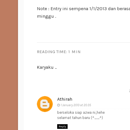
Note : Entry ini sempena 1/1/2013 dan bera
minggu .
READING TIME:
1 MIN
Karyaku ..
Athirah
1 January 2013 at 20:35
berseloka siap azwa ni,,hehe
selamat tahun baru (^__^)
Reply