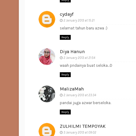
Reply
cydayf
2 January 2013 at 15:21
selamat tahun baru azwa :)
Reply
Diya Hanun
2 January 2013 at 21:54
waah pndainya buat seloka..:D
Reply
MalizaMah
2 January 2013 at 23:34
pandai juga azwar berseloka.
Reply
ZULHILMI TEMPOYAK
3 January 2013 at 09:02