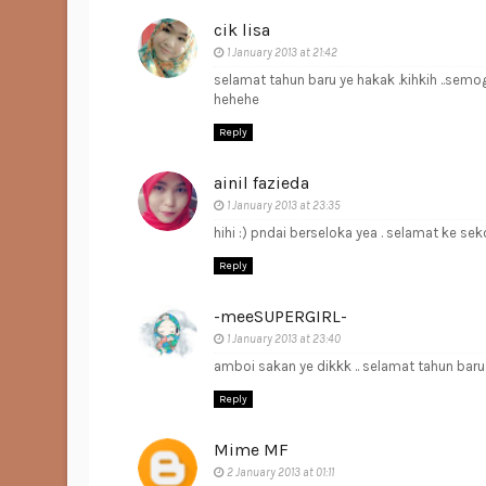
cik lisa
1 January 2013 at 21:42
selamat tahun baru ye hakak .kihkih ..semo
hehehe
Reply
ainil fazieda
1 January 2013 at 23:35
hihi :) pndai berseloka yea . selamat ke seko
Reply
-meeSUPERGIRL-
1 January 2013 at 23:40
amboi sakan ye dikkk .. selamat tahun baru 
Reply
Mime MF
2 January 2013 at 01:11