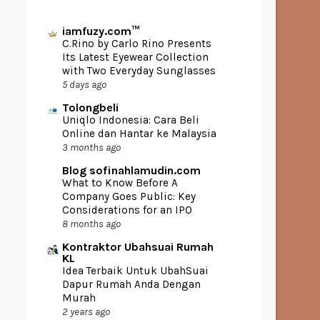
iamfuzy.com™
C.Rino by Carlo Rino Presents
Its Latest Eyewear Collection
with Two Everyday Sunglasses
5 days ago
Tolongbeli
Uniqlo Indonesia: Cara Beli
Online dan Hantar ke Malaysia
3 months ago
Blog sofinahlamudin.com
What to Know Before A
Company Goes Public: Key
Considerations for an IPO
8 months ago
Kontraktor Ubahsuai Rumah
KL
Idea Terbaik Untuk UbahSuai
Dapur Rumah Anda Dengan
Murah
2 years ago