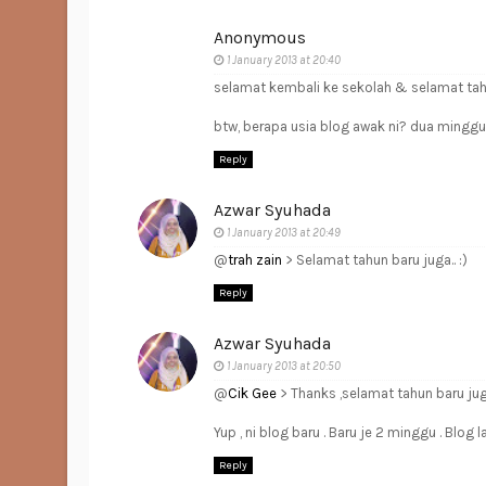
Anonymous
1 January 2013 at 20:40
selamat kembali ke sekolah & selamat tahu
btw, berapa usia blog awak ni? dua minggu
Reply
Azwar Syuhada
1 January 2013 at 20:49
@
trah zain
> Selamat tahun baru juga.. :)
Reply
Azwar Syuhada
1 January 2013 at 20:50
@
Cik Gee
> Thanks ,selamat tahun baru jug
Yup , ni blog baru . Baru je 2 minggu . Blog l
Reply