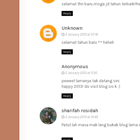
selamat thn baru..moga jd tahun terbaik!!he
Reply
Unknown
2 January 2013 at 07:18
selamat tahun baru ^^ heheh
Reply
Anonymous
2 January 2013 at 11:30
peweet lamanya tak datang sini.
happy 2013! do visit blog sis k :)
Reply
sharifah rosidah
2 January 2013 at 14:46
Patut lah masa mak lang bukak blog lama d