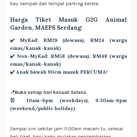
kau nampak dah tempat parking kereta.
Harga Tiket Masuk G2G Animal
Garden, MAEPS Serdang:
✔️ MyKad: RM29 (dewasa), RM24 (warga
emas/kanak-kanak)
✔️ Non-MyKad: RM58 (dewasa), RM48 (warga
emas/kanak-kanak)
✔️ Anak bawah 90cm masuk PERCUMA!
📍Buka setiap hari kecuali Selasa
⏰ 10am–6pm (weekdays), 9.30am–6pm
(weekend/public holiday)
Sampai sini sekitar jam 11.00am macam tu, selesai
beli tiket, baru kami mulakan pengembaraan