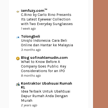
iamfuzy.com™
C.Rino by Carlo Rino Presents
Its Latest Eyewear Collection
with Two Everyday Sunglasses
1 week ago
Tolongbeli
Uniqlo Indonesia: Cara Beli
Online dan Hantar ke Malaysia
3 months ago
Blog sofinahlamudin.com
What to Know Before A
Company Goes Public: Key
Considerations for an IPO
8 months ago
Kontraktor Ubahsuai Rumah
KL
Idea Terbaik Untuk UbahSuai
Dapur Rumah Anda Dengan
Murah
2 years ago