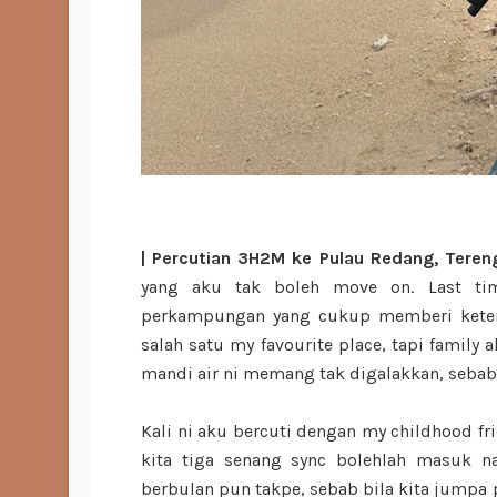
| Percutian 3H2M ke Pulau Redang, Tereng
yang aku tak boleh move on. Last tim
perkampungan yang cukup memberi ketena
salah satu my favourite place, tapi family
mandi air ni memang tak digalakkan, sebab
Kali ni aku bercuti dengan my childhood fr
kita tiga senang sync bolehlah masuk n
berbulan pun takpe, sebab bila kita jumpa