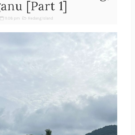
anu [Part 1]
11:08 pm
Redang Island