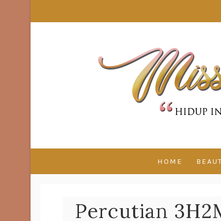
HOME
BEAU
Percutian 3H2