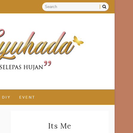
DIY
EVENT
Its Me