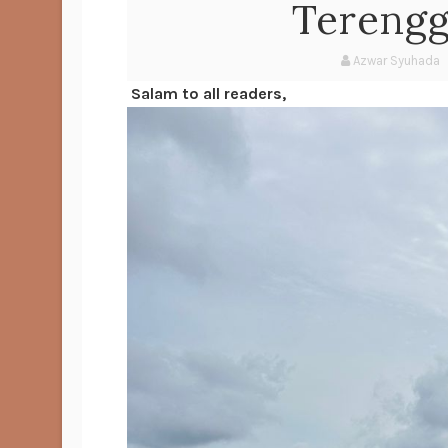
Terengg
Azwar Syuhada
Salam to all readers,