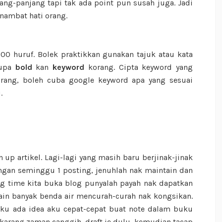
ang-panjang tapi tak ada point pun susah juga. Jadi
enambat hati orang.
500 huruf. Bolek praktikkan gunakan tajuk atau kata
upa
bold
kan
keyword
korang. Cipta keyword yang
orang, boleh cuba google keyword apa yang sesuai
.
up artikel. Lagi-lagi yang masih baru berjinak-jinak
angan seminggu 1 posting, jenuhlah nak maintain dan
ng time kita buka blog punyalah payah nak dapatkan
ain banyak benda air mencurah-curah nak kongsikan.
aku ada idea aku cepat-cepat buat note dalam buku
karang zaman canggih, draft je dulu, kemudian tacap