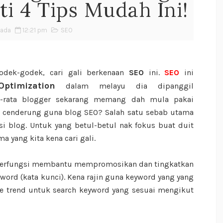
ti 4 Tips Mudah Ini!
hada
12:21 pm
SEO
odek-godek, cari gali berkenaan
SEO
ini.
SEO
ini
timization
dalam melayu dia dipanggil
a-rata blogger sekarang memang dah mula pakai
g cenderung guna blog SEO? Salah satu sebab utama
 blog. Untuk yang betul-betul nak fokus buat duit
a yang kita kena cari gali.
ak berfungsi membantu mempromosikan dan tingkatkan
ord (kata kunci). Kena rajin guna keyword yang yang
le trend untuk search keyword yang sesuai mengikut