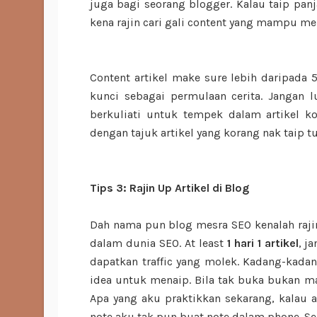
juga bagi seorang blogger. Kalau taip panj
kena rajin cari gali content yang mampu m
Content artikel make sure lebih daripada 
kunci sebagai permulaan cerita. Jangan l
berkuliati untuk tempek dalam artikel k
dengan tajuk artikel yang korang nak taip tu
Tips 3: Rajin Up Artikel di Blog
Dah nama pun blog mesra SEO kenalah rajin 
dalam dunia SEO. At least
1 hari 1 artikel
, j
dapatkan traffic yang molek. Kadang-kada
idea untuk menaip. Bila tak buka bukan m
Apa yang aku praktikkan sekarang, kalau 
note aku tak pun buat note dalam phone. Se