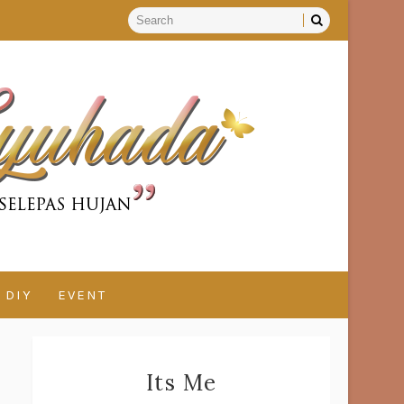
DIY
EVENT
Its Me