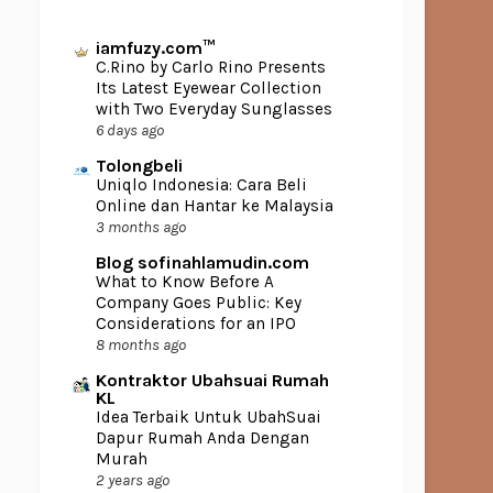
iamfuzy.com™
C.Rino by Carlo Rino Presents
Its Latest Eyewear Collection
with Two Everyday Sunglasses
6 days ago
Tolongbeli
Uniqlo Indonesia: Cara Beli
Online dan Hantar ke Malaysia
3 months ago
Blog sofinahlamudin.com
What to Know Before A
Company Goes Public: Key
Considerations for an IPO
8 months ago
Kontraktor Ubahsuai Rumah
KL
Idea Terbaik Untuk UbahSuai
Dapur Rumah Anda Dengan
Murah
2 years ago