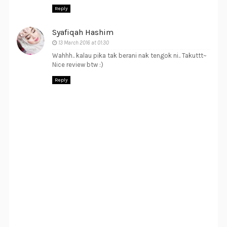
Reply
Syafiqah Hashim
13 March 2016 at 01:30
Wahhh.. kalau pika tak berani nak tengok ni.. Takuttt~
Nice review btw :)
Reply