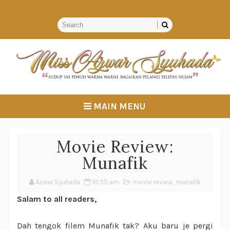
MAIN MENU
Movie Review:
Munafik
Azwar Syuhada
10:35 am
movie review
,
munafik
Salam to all readers,
Dah tengok filem Munafik tak? Aku baru je pergi