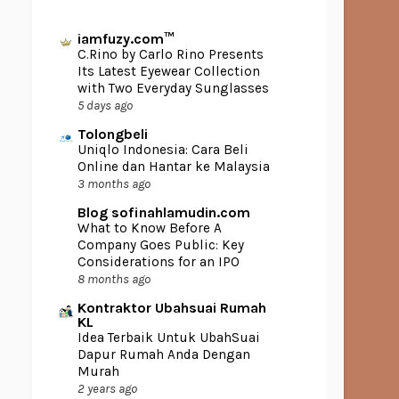
iamfuzy.com™
C.Rino by Carlo Rino Presents
Its Latest Eyewear Collection
with Two Everyday Sunglasses
5 days ago
Tolongbeli
Uniqlo Indonesia: Cara Beli
Online dan Hantar ke Malaysia
3 months ago
Blog sofinahlamudin.com
What to Know Before A
Company Goes Public: Key
Considerations for an IPO
8 months ago
Kontraktor Ubahsuai Rumah
KL
Idea Terbaik Untuk UbahSuai
Dapur Rumah Anda Dengan
Murah
2 years ago