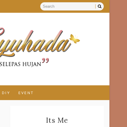
DIY
EVENT
Its Me