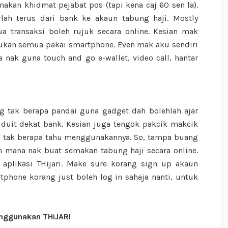
kan khidmat pejabat pos (tapi kena caj 60 sen la).
rlah terus dari bank ke akaun tabung haji. Mostly
a transaksi boleh rujuk secara online. Kesian mak
Bukan semua pakai smartphone. Even mak aku sendiri
nak guna touch and go e-wallet, video call, hantar
 tak berapa pandai guna gadget dah bolehlah ajar
k duit dekat bank. Kesian juga tengok pakcik makcik
g tak berapa tahu menggunakannya. So, tampa buang
mana nak buat semakan tabung haji secara online.
aplikasi THijari. Make sure korang sign up akaun
phone korang just boleh log in sahaja nanti, untuk
nggunakan THiJARI