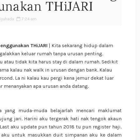
unakan THiJARI
Syuhada
7:24 am
Menggunakan THiJARI
| Kita sekarang hidup dalam
galakkan keluar rumah tanpa urusan penting.
atau tidak kita harus stay di dalam rumah. Sedikit
ma kalau nak walk in urusan dengan bank. Kalau
cond. La ni kalau kau pergi kena jemur dekat luar
ar menanyakan apa urusan anda datang.
a yang muda-muda belajarlah mencari maklumat
ujung jari. Harini aku tergerak hati nak tengok akaun
Last aku update pun tahun 2018 tu pun register haji.
k aku untuk masukkan duit simpanan aku ke dalam