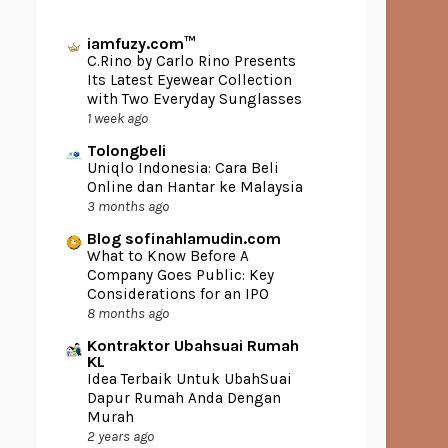
iamfuzy.com™
C.Rino by Carlo Rino Presents
Its Latest Eyewear Collection
with Two Everyday Sunglasses
1 week ago
Tolongbeli
Uniqlo Indonesia: Cara Beli
Online dan Hantar ke Malaysia
3 months ago
Blog sofinahlamudin.com
What to Know Before A
Company Goes Public: Key
Considerations for an IPO
8 months ago
Kontraktor Ubahsuai Rumah
KL
Idea Terbaik Untuk UbahSuai
Dapur Rumah Anda Dengan
Murah
2 years ago