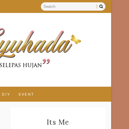
DIY
EVENT
Its Me