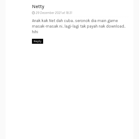
Netty
29 December 2021 at 18:31
Anak kak Net dah cuba.. seronok dia main game
masak-masak ni.. lagi-lagi tak payah nak download..
hihi
Reply