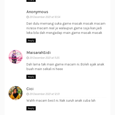
Anonymous
29 December 2021 at 10:54
Dari dulu memang suka game masak masak macam
ni.rasa macam real je walaupun game saja kan.jadi
leka bila dah mengadap main game masak masak
Reply
MaisarahSidi
29 December 2021 at 11:25
Dah lama tak main game macam ni. Boleh ajak anak
buah main sekali ni heee
Reply
Cici
29 December 2021 at 12:01
Wahh macam best ni. Nak suruh anak cuba lah
Reply