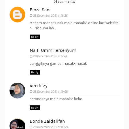
14 comments:
Fieza Sani
28 December 2021 at 16:26
Macam menarik nak main masak2 online kat website
ni.. Nk cuba lah...
Reply
Naili UmmiTersenyum
28 December 2021 at 17:44
canggihnya games masak-masak
Reply
iam.fuzy
28 December 2021 at 19:08
seronoknya main masak2 hehe
Reply
Bonde Zaidalifah
29 December 2021 at 00:24