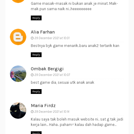
Game masak-masak ni bukan anak je minat. Mak-
mak pun sama naik ni...heeeeeeeee
Reply
Alia Farhan
29 December 2021 at 10:01
Bestnya byk game menarik..baru anak2 tertarik kan
Reply
Ombak Bergigi
29 December 2021 at 10:07
best game dia, sesuai utk anak anak
Reply
Maria Firdz
29 December 2021 at 10:14
Kalau saya tak boleh masuk website ni.. sat g tak jadi
kerja lain... Haha.. paham² kalau dah hadap game...
Reply