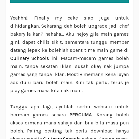
Yeahhh!! Finally my cake siap juga untuk
dihidangkan. Sekarang dah boleh upgrade jadi chef
bakery la kan? hahaha... Aku nejoy gila main games
gini, dapat chills sikit, sementara tunggu member
datang lepak ke bolehlah spent time main game di
Culinary Schools
ini. Macam-macam games boleh
main, tanpa sekatan iklan, susah okay nak jumpa
games yang tanpa iklan. Mostly memang kena layan
ads dulu baru boleh main. Sini tak perlu, terus je
play games mana kita nak main.
Tunggu apa lagi, ayuhlah serbu website untuk
bermain games secara
PERCUMA
.
Korang boleh
akses dimana-mana sahaja dan bila-bila masa pun
boleh. Paling penting tak perlu download hanya
akses website
Culinary Schools
sahaja. Korang mesti