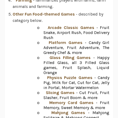
Farming
- familiarizes players with farms, farm
animals and farming.
Other Fun Food-themed Games
- described by
category below.
o
Arcade Classic Games
- Fruit
Snake, Airport Rush, Food Delivery
Rush
o
Platform Games
- Candy Girl
Adventure, Fruit Adventure, The
Greedy Chef & more
o
Glass Filling Games
- Happy
Filled Glass, all 3 Filled Glass
games, Fruit Splash, Liquid
Orange
o
Physics Puzzle Games
- Candy
Pig, Milk for Cat, Cut for Cat, Jelly
in Portal, Mortar Watermelon
o
Slicing Games
- Cut Fruit, Fruit
Slasher, Fruit Boom & more
o
Memory Card Games
- Fruit
Memory, Sweet Memory & more
o
Mahjong Games
- Mahjong
Solitaire & Mahjong Connect