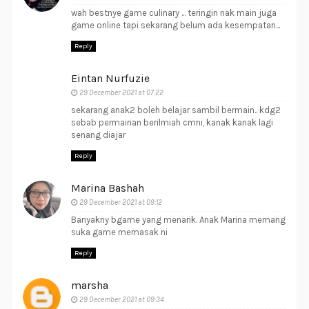
wah bestnye game culinary ... teringin nak main juga
game online tapi sekarang belum ada kesempatan...
Reply
Eintan Nurfuzie
29 December 2021 at 07:22
sekarang anak2 boleh belajar sambil bermain.. kdg2
sebab permainan berilmiah cmni, kanak kanak lagi
senang diajar
Reply
Marina Bashah
29 December 2021 at 09:12
Banyakny bgame yang menarik. Anak Marina memang
suka game memasak ni
Reply
marsha
29 December 2021 at 09:34