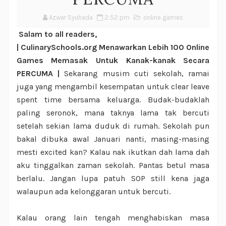
Azwar Syuhada
2:52 pm
online games
Salam to all readers,
|
CulinarySchools.org Menawarkan Lebih 100 Online
Games Memasak Untuk Kanak-kanak Secara
PERCUMA |
Sekarang musim cuti sekolah, ramai
juga yang mengambil kesempatan untuk clear leave
spent time bersama keluarga. Budak-budaklah
paling seronok, mana taknya lama tak bercuti
setelah sekian lama duduk di rumah. Sekolah pun
bakal dibuka awal Januari nanti, masing-masing
mesti excited kan? Kalau nak ikutkan dah lama dah
aku tinggalkan zaman sekolah. Pantas betul masa
berlalu. Jangan lupa patuh SOP still kena jaga
walaupun ada kelonggaran untuk bercuti.
Kalau orang lain tengah menghabiskan masa