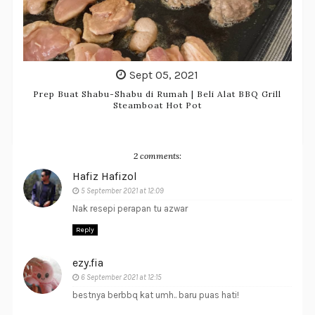
Sept 05, 2021
Prep Buat Shabu-Shabu di Rumah | Beli Alat BBQ Grill
Steamboat Hot Pot
2 comments:
Hafiz Hafizol
5 September 2021 at 12:09
Nak resepi perapan tu azwar
Reply
ezy.fia
6 September 2021 at 12:15
bestnya berbbq kat umh.. baru puas hati!