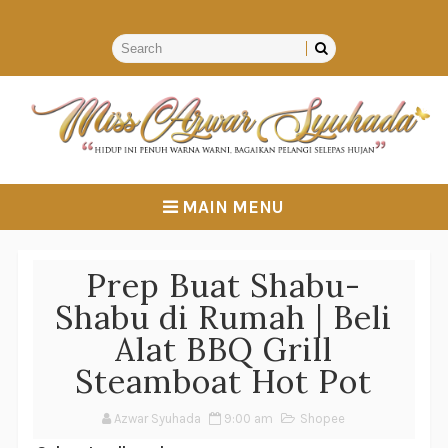
MAIN MENU
Prep Buat Shabu-
Shabu di Rumah | Beli
Alat BBQ Grill
Steamboat Hot Pot
Azwar Syuhada
9:00 am
Shopee