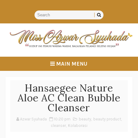
MAIN MENU
Hansaegee Nature
Aloe AC Clean Bubble
Cleanser
Azwar Syuhada
10:20 pm
beauty
,
beauty product
,
cleanser
,
Kolaborasi