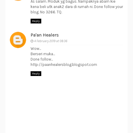
As salam. Produk yg bagus. Nampaknya abam kie
kena beli utk anak2 dara di rumah ni. Done follow your
blog. No 3266. TQ.
Reply
Pa'an Healers
4 February 2019 at 08:36
Wow...
Berseri muka...
Done follow...
http://paanhealersblog.blogspot.com
Reply