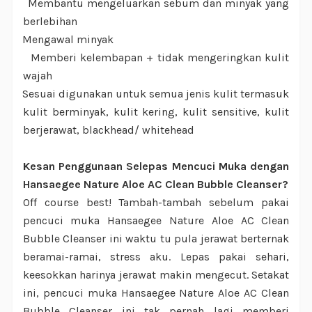
Membantu mengeluarkan sebum dan minyak yang
·
berlebihan
Mengawal minyak
·
Memberi kelembapan + tidak mengeringkan kulit
·
wajah
Sesuai digunakan untuk semua jenis kulit termasuk
·
kulit berminyak, kulit kering, kulit sensitive, kulit
berjerawat, blackhead/ whitehead
Kesan Penggunaan Selepas Mencuci Muka dengan
Hansaegee Nature Aloe AC Clean Bubble Cleanser?
Off course best! Tambah-tambah sebelum pakai
pencuci muka Hansaegee Nature Aloe AC Clean
Bubble Cleanser ini waktu tu pula jerawat berternak
beramai-ramai, stress aku. Lepas pakai sehari,
keesokkan harinya jerawat makin mengecut. Setakat
ini, pencuci muka Hansaegee Nature Aloe AC Clean
Bubble Cleanser ini tak pernah lagi memberi