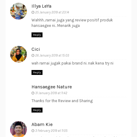
Illya LeYa
25 January 2019 at 23:14
Wahhh...ramai juga yang review positif produk
hansaegee ni.. Menarik juga
Reply
Cici
26 January 2019 at 15:03
wah ramai jugak pakai brand ni. nak kena try ni
Reply
Hansaegee Nature
31 January 2019 at 11:42
Thanks for the Review and Sharing
Reply
Abam Kie
3 February 2019 at 11:05