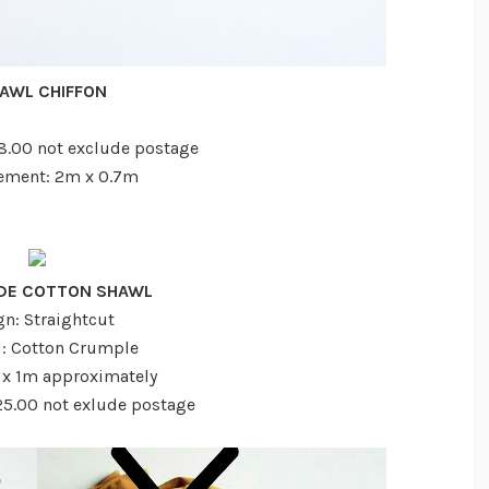
AWL CHIFFON
18.00 not exclude postage
ement: 2m x 0.7m
DE COTTON SHAWL
gn: Straightcut
l: Cotton Crumple
 x 1m approximately
M25.00 not exlude postage