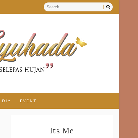
DIY
EVENT
Its Me