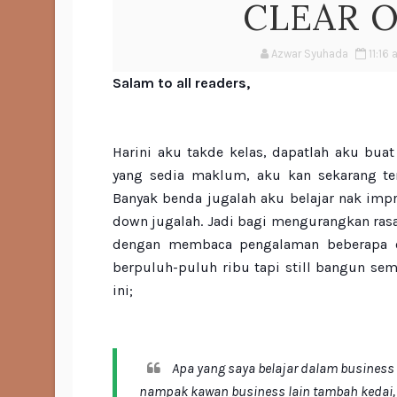
CLEAR O
Azwar Syuhada
11:16
Salam to all readers,
Harini aku takde kelas, dapatlah aku buat
yang sedia maklum, aku kan sekarang ten
Banyak benda jugalah aku belajar nak impr
down jugalah. Jadi bagi mengurangkan ras
dengan membaca pengalaman beberapa or
berpuluh-puluh ribu tapi still bangun sem
ini;
Apa yang saya belajar dalam business 
nampak kawan business lain tambah kedai,