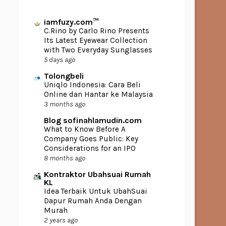
iamfuzy.com™
C.Rino by Carlo Rino Presents
Its Latest Eyewear Collection
with Two Everyday Sunglasses
5 days ago
Tolongbeli
Uniqlo Indonesia: Cara Beli
Online dan Hantar ke Malaysia
3 months ago
Blog sofinahlamudin.com
What to Know Before A
Company Goes Public: Key
Considerations for an IPO
8 months ago
Kontraktor Ubahsuai Rumah
KL
Idea Terbaik Untuk UbahSuai
Dapur Rumah Anda Dengan
Murah
2 years ago