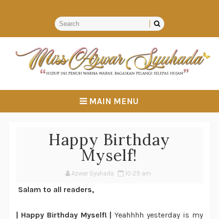
MAIN MENU
Happy Birthday
Myself!
Azwar Syuhada
10:29 am
Salam to all readers,
| Happy Birthday Myself! |
Yeahhhh yesterday is my