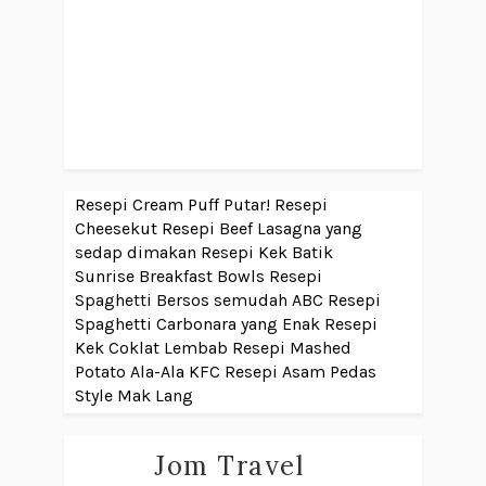
Resepi Cream Puff Putar!
Resepi
Cheesekut
Resepi Beef Lasagna yang
sedap dimakan
Resepi Kek Batik
Sunrise Breakfast Bowls
Resepi
Spaghetti Bersos semudah ABC
Resepi
Spaghetti Carbonara yang Enak
Resepi
Kek Coklat Lembab
Resepi Mashed
Potato Ala-Ala KFC
Resepi Asam Pedas
Style Mak Lang
Jom Travel