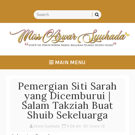
MAIN MENU
Pemergian Siti Sarah
yang Dicemburui |
Salam Takziah Buat
Shuib Sekeluarga
Azwar Syuhada
11:56 am
Covic-19