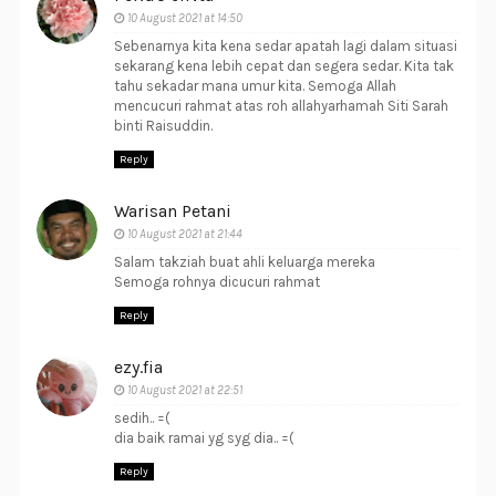
10 August 2021 at 14:50
Sebenarnya kita kena sedar apatah lagi dalam situasi
sekarang kena lebih cepat dan segera sedar. Kita tak
tahu sekadar mana umur kita. Semoga Allah
mencucuri rahmat atas roh allahyarhamah Siti Sarah
binti Raisuddin.
Reply
Warisan Petani
10 August 2021 at 21:44
Salam takziah buat ahli keluarga mereka
Semoga rohnya dicucuri rahmat
Reply
ezy.fia
10 August 2021 at 22:51
sedih.. =(
dia baik ramai yg syg dia.. =(
Reply