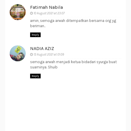
Fatimah Nabila
10 August 2021 at 23:07
amin, semoga arwah ditempatkan bersama org yg
beriman..
Reply
NADIA AZIZ
13 August 2021 at 01:09
semoga arwah menjadi ketua bidadari syurga buat
suaminya. Shuib
Reply