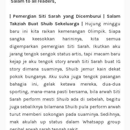
Salam to all readers,
| Pemergian Siti Sarah yang Dicemburui | Salam
Takziah Buat Shuib Sekeluarga |
Hujung minggu
baru ini kita raikan kemenangan Olimpik. Siapa
sangka keesokkan harininya, kita semua
digemparkan pemergian Siti Sarah. Ikutkan aku
jarang tengok sengok status artis, tapi macam baru
kejap je aku tengok story arwah Siti Sarah buat IG
story dimana suaminya, Shuib jemur kain dekat
pokok bunganya. Aku suka juga tengok pasangan
bahagia ini, gelak ketawa mereka, dua-dua
sporting, mana-mana pasti bersama, bila arwah Siti
Sarah perform mesti Shuib ada di sebelah, begitu
juga sebaliknya bilamana Shuib pula perform arwah
turut memberi sokongan pada suaminya. Sedihnya,
mak akulah up status dalam Whatsapp group
perihal arwah sarah tengah sakit.