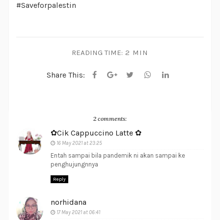
#Saveforpalestin
READING TIME:
2 MIN
Share This:
2 comments:
✿Cik Cappuccino Latte ✿
16 May 2021 at 23:25
Entah sampai bila pandemik ni akan sampai ke
penghujungnnya
Reply
norhidana
17 May 2021 at 06:41