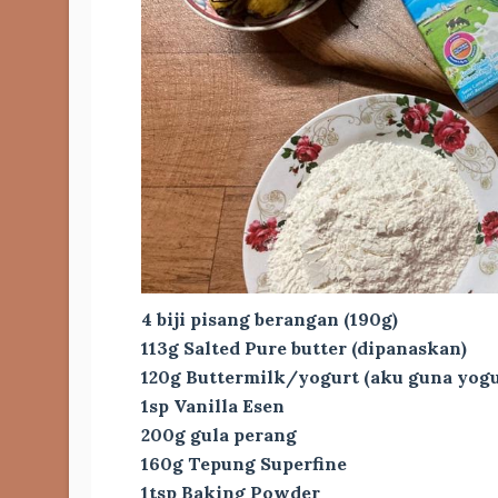
4 biji pisang berangan (190g)
113g Salted Pure butter (dipanaskan)
120g Buttermilk/yogurt (aku guna yogu
1sp Vanilla Esen
200g gula perang
160g Tepung Superfine
1tsp Baking Powder