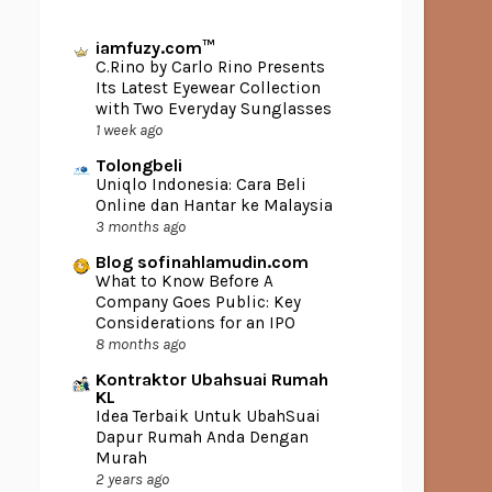
iamfuzy.com™
C.Rino by Carlo Rino Presents
Its Latest Eyewear Collection
with Two Everyday Sunglasses
1 week ago
Tolongbeli
Uniqlo Indonesia: Cara Beli
Online dan Hantar ke Malaysia
3 months ago
Blog sofinahlamudin.com
What to Know Before A
Company Goes Public: Key
Considerations for an IPO
8 months ago
Kontraktor Ubahsuai Rumah
KL
Idea Terbaik Untuk UbahSuai
Dapur Rumah Anda Dengan
Murah
2 years ago