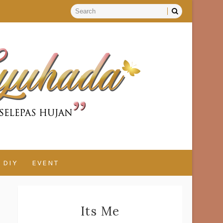
DIY
EVENT
Its Me