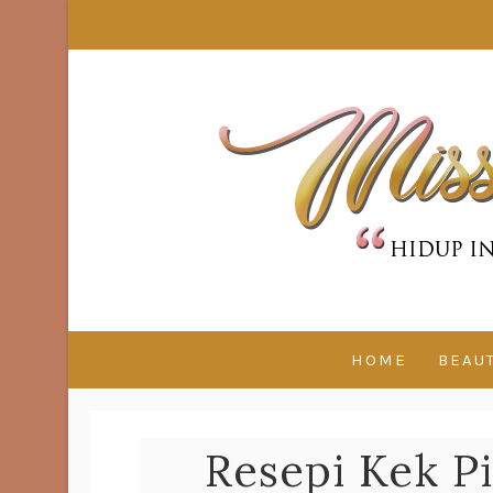
HOME
BEAU
Resepi Kek P