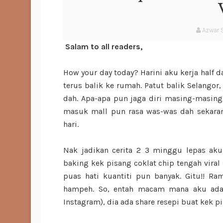
Azwar 
Salam to all readers,
How your day today? Harini aku kerja half 
terus balik ke rumah. Patut balik Selangor
dah. Apa-apa pun jaga diri masing-masing
masuk mall pun rasa was-was dah sekara
hari.
Nak jadikan cerita 2 3 minggu lepas a
baking kek pisang coklat chip tengah viral 
puas hati kuantiti pun banyak. Gitu!! R
hampeh. So, entah macam mana aku ada s
Instagram), dia ada share resepi buat kek pi