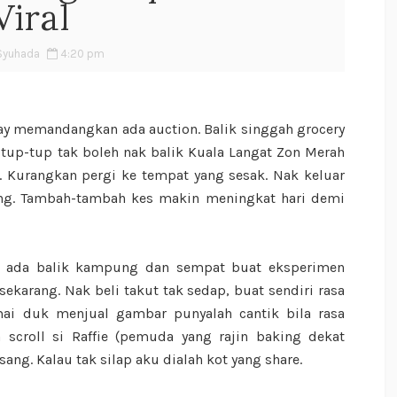
Viral
Syuhada
4:20 pm
day memandangkan ada auction. Balik singgah grocery
, tup-tup tak boleh nak balik Kuala Langat Zon Merah
. Kurangkan pergi ke tempat yang sesak. Nak keluar
ng. Tambah-tambah kes makin meningkat hari demi
ku ada balik kampung dan sempat buat eksperimen
sekarang. Nak beli takut tak sedap, buat sendiri rasa
amai duk menjual gambar punyalah cantik bila rasa
croll si Raffie (pemuda yang rajin baking dekat
sang. Kalau tak silap aku dialah kot yang share.