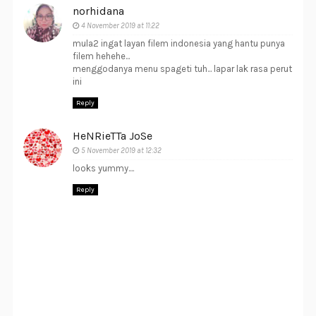
norhidana
4 November 2019 at 11:22
mula2 ingat layan filem indonesia yang hantu punya
filem hehehe...
menggodanya menu spageti tuh... lapar lak rasa perut
ini
Reply
HeNRieTTa JoSe
5 November 2019 at 12:32
looks yummy....
Reply