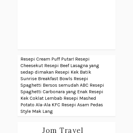
Resepi Cream Puff Putar!
Resepi
Cheesekut
Resepi Beef Lasagna yang
sedap dimakan
Resepi Kek Batik
Sunrise Breakfast Bowls
Resepi
Spaghetti Bersos semudah ABC
Resepi
Spaghetti Carbonara yang Enak
Resepi
Kek Coklat Lembab
Resepi Mashed
Potato Ala-Ala KFC
Resepi Asam Pedas
Style Mak Lang
Jom Travel