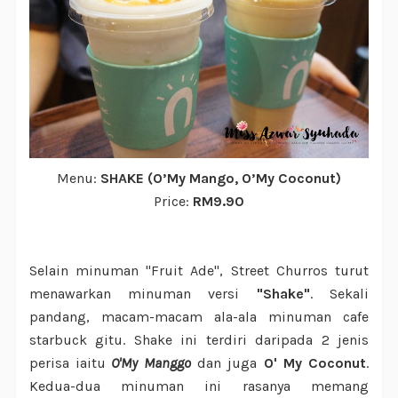
Menu:
SHAKE (O’My Mango, O’My Coconut)
Price:
RM9.90
Selain minuman "Fruit Ade", Street Churros turut
menawarkan minuman versi
"Shake"
. Sekali
pandang, macam-macam ala-ala minuman cafe
starbuck gitu. Shake ini terdiri daripada 2 jenis
perisa iaitu
O'My Manggo
dan juga
O' My Coconut
.
Kedua-dua minuman ini rasanya memang