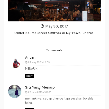
May 30, 2017
Outlet Kelima Street Churros di My Town, Cheras!
2 comments:
Anum
23 May 2017 at 11:09
MENARIK
Reply
Siti Yang Menaip
22 June 2017 at 07:05
menariknya.. sedap churros tapi sesekali bolehla
hehe..