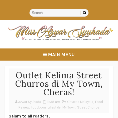
MAIN MENU
Outlet Kelima Street
Churros di My Town,
Cheras!
Azwar Syuhada
11:35 am
Churros Malaysia
,
Food
Review
,
foodporn
,
Lifestyle
,
My Town
,
Street Churros
Salam to all readers,