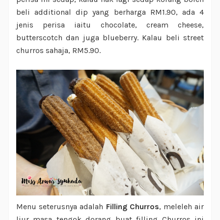
beli additional dip yang berharga RM1.90, ada 4
jenis perisa iaitu chocolate, cream cheese,
butterscotch dan juga blueberry. Kalau beli street
churros sahaja, RM5.90.
Menu seterusnya adalah
Filling Churros
, meleleh air
liur masa tengok dorang buat filling Churros ini