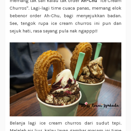
memang tak sah kalau tak order
Ah-Chu
"Ice Cream
Churros". Lagi-lagi time cuaca panas, memang elok
bebenor order Ah-Chu, bagi menyejukkan badan.
See, tengok rupa ice cream churros ini pun dan
sejuk hati, rasa sayang pula nak ngappp!!
Belanja lagi ice cream churros dari sudut tepi.
Meleleh air liur, kalau layan gambar macam ini time