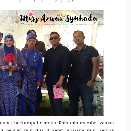
 dapat berkumpul semula. Rata-rata member zaman
ang belajar pun dua 3 kerat. Apa-apa pun, semua