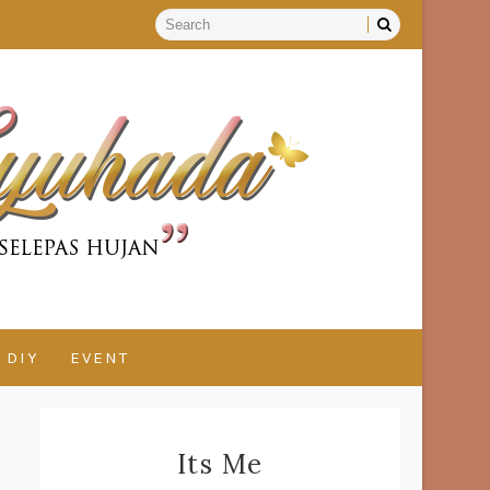
DIY
EVENT
Its Me