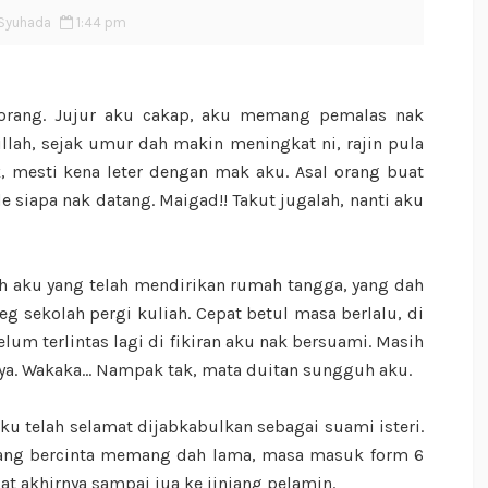
Syuhada
1:44 pm
 orang. Jujur aku cakap, aku memang pemalas nak
llah, sejak umur dah makin meningkat ni, rajin pula
k, mesti kena leter dengan mak aku. Asal orang buat
e siapa nak datang. Maigad!! Takut jugalah, nanti aku
h aku yang telah mendirikan rumah tangga, yang dah
eg sekolah pergi kuliah. Cepat betul masa berlalu, di
lum terlintas lagi di fikiran aku nak bersuami. Masih
a. Wakaka... Nampak tak, mata duitan sungguh aku.
u telah selamat dijabkabulkan sebagai suami isteri.
ang bercinta memang dah lama, masa masuk form 6
at akhirnya sampai jua ke jinjang pelamin.