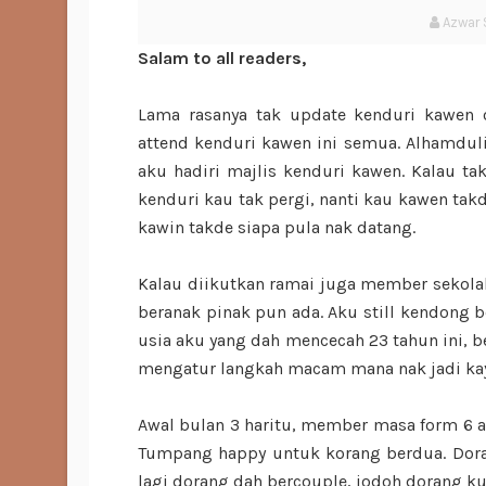
Azwar 
Salam to all readers,
Lama rasanya tak update kenduri kawen
attend kenduri kawen ini semua. Alhamduli
aku hadiri majlis kenduri kawen. Kalau ta
kenduri kau tak pergi, nanti kau kawen takd
kawin takde siapa pula nak datang.
Kalau diikutkan ramai juga member sekola
beranak pinak pun ada. Aku still kendong b
usia aku yang dah mencecah 23 tahun ini, be
mengatur langkah macam mana nak jadi kay
Awal bulan 3 haritu, member masa form 6 ak
Tumpang happy untuk korang berdua. Dor
lagi dorang dah bercouple, jodoh dorang ku