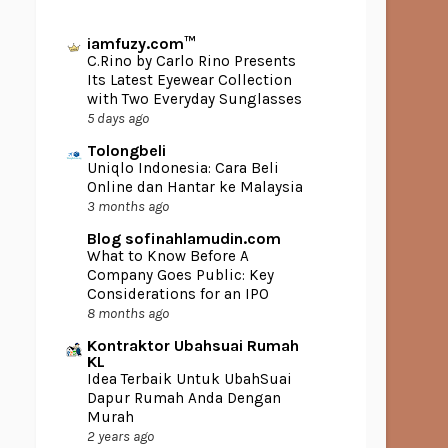
iamfuzy.com™
C.Rino by Carlo Rino Presents
Its Latest Eyewear Collection
with Two Everyday Sunglasses
5 days ago
Tolongbeli
Uniqlo Indonesia: Cara Beli
Online dan Hantar ke Malaysia
3 months ago
Blog sofinahlamudin.com
What to Know Before A
Company Goes Public: Key
Considerations for an IPO
8 months ago
Kontraktor Ubahsuai Rumah
KL
Idea Terbaik Untuk UbahSuai
Dapur Rumah Anda Dengan
Murah
2 years ago