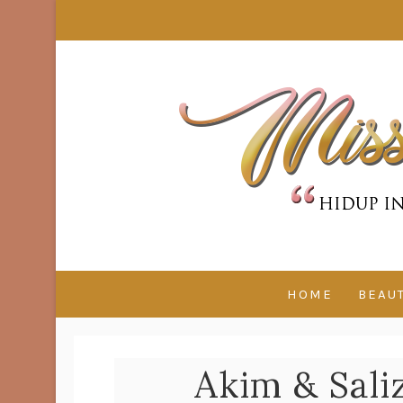
HOME
BEAU
Akim & Sali