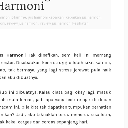
 Harmoni
harmoni bfamme
,
jus harmoni kebaikan
,
kebaikan jus harmoni
,
oni
,
review jus harmoni
,
review jus harmoni kesihatan
us Harmoni|
Tak dinafikan, sem kali ini memang
ter. Disebabkan kena struggle lebih sikit kali ini,
b, tak bermaya, yang lagi stress jerawat pula naik
an aku dibuatnya.
idup ini dibuatnya. Kalau class pagi okay lagi, masuk
dah mula lemau, jadi apa yang lecture ajar di depan
 macam ini, bila kita tak dapatkan tumpukan perhatian
n kan? Jadi, aku taknaklah terus menerus rasa letih,
nak kekal cergas dan cerdas sepanjang hari.