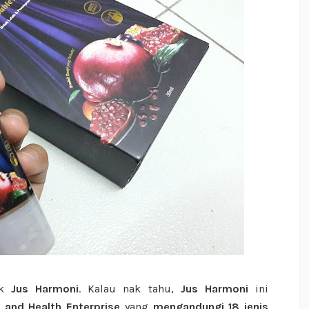
uk
Jus Harmoni
. Kalau nak tahu,
Jus Harmoni
ini
 and Health Enterprise
yang
mengandungi 18 jenis