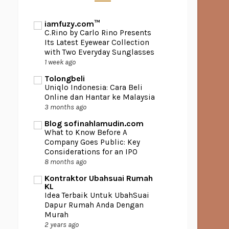
iamfuzy.com™
C.Rino by Carlo Rino Presents
Its Latest Eyewear Collection
with Two Everyday Sunglasses
1 week ago
Tolongbeli
Uniqlo Indonesia: Cara Beli
Online dan Hantar ke Malaysia
3 months ago
Blog sofinahlamudin.com
What to Know Before A
Company Goes Public: Key
Considerations for an IPO
8 months ago
Kontraktor Ubahsuai Rumah
KL
Idea Terbaik Untuk UbahSuai
Dapur Rumah Anda Dengan
Murah
2 years ago