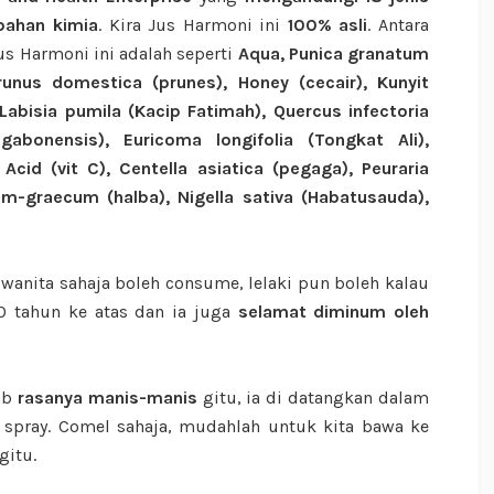
bahan kimia
. Kira Jus Harmoni ini
100% asli
. Antara
s Harmoni ini adalah seperti
Aqua, Punica granatum
Prunus domestica (prunes), Honey (cecair), Kunyit
 Labisia pumila (Kacip Fatimah), Quercus infectoria
gabonensis), Euricoma longifolia (Tongkat Ali),
Acid (vit C), Centella asiatica (pegaga), Peuraria
um-graecum (halba), Nigella sativa (Habatusauda),
wanita sahaja boleh consume, lelaki pun boleh kalau
0 tahun ke atas dan ia juga
selamat diminum oleh
ab
rasanya manis-manis
gitu, ia di datangkan dalam
 spray. Comel sahaja, mudahlah untuk kita bawa ke
gitu.