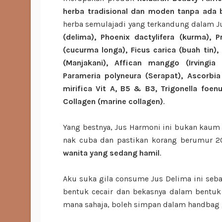
herba tradisional dan moden tanpa ada 
herba semulajadi yang terkandung dalam Ju
(delima), Phoenix dactylifera (kurma), 
(cucurma longa), Ficus carica (buah tin),
(Manjakani), Affican manggo (Irvingia 
Parameria polyneura (Serapat), Ascorbia 
mirifica Vit A, B5 & B3, Trigonella foen
Collagen (marine collagen)
.
Yang bestnya, Jus Harmoni ini bukan kaum 
nak cuba dan pastikan korang berumur 2
wanita yang sedang hamil
.
Aku suka gila consume Jus Delima ini seb
bentuk cecair dan bekasnya dalam bentuk
mana sahaja, boleh simpan dalam handbag 