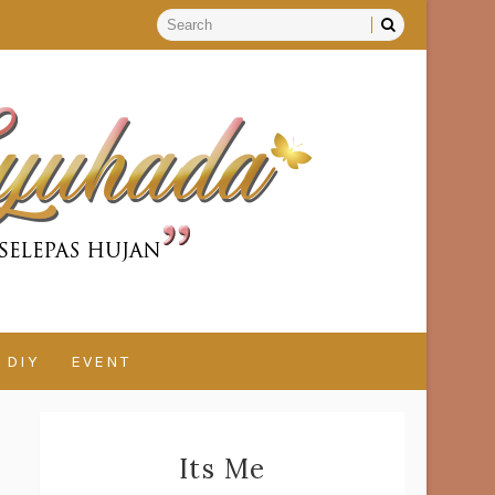
DIY
EVENT
Its Me