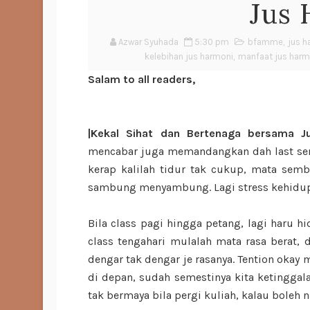
Jus
Azwar Syuhada
5:30 pm
bfamme
,
jus 
kelebihan jus harmoni
,
manfaat jus harm
Salam to all readers,
|Kekal Sihat dan Bertenaga bersama J
mencabar juga memandangkan dah last semes
kerap kalilah tidur tak cukup, mata semba
sambung menyambung. Lagi stress kehidup
Bila class pagi hingga petang, lagi haru h
class tengahari mulalah mata rasa berat, 
dengar tak dengar je rasanya. Tention okay
di depan, sudah semestinya kita ketinggala
tak bermaya bila pergi kuliah, kalau boleh 