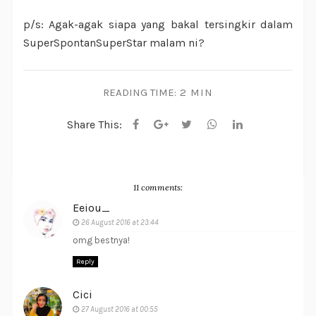
p/s: Agak-agak siapa yang bakal tersingkir dalam
SuperSpontanSuperStar malam ni?
READING TIME:
2 MIN
Share This:
11 comments:
Eeiou_
26 August 2016 at 23:44
omg bestnya!
Reply
Cici
27 August 2016 at 00:55