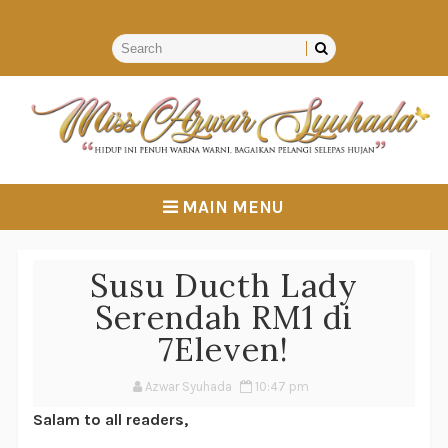
MAIN MENU
Susu Ducth Lady
Serendah RM1 di
7Eleven!
Azwar Syuhada
10:47 pm
Salam to all readers,