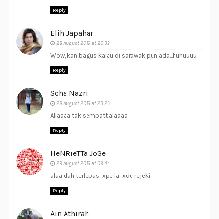
Reply
Elih Japahar
28 August 2016 at 20:32
Wow, kan bagus kalau di sarawak pun ada...huhuuuu
Reply
Scha Nazri
28 August 2016 at 23:23
Allaaaa tak sempatt alaaaa
Reply
HeNRieTTa JoSe
29 August 2016 at 09:44
alaa dah terlepas...xpe la...xde rejeki...
Reply
Ain Athirah