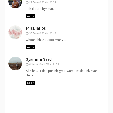
29 August 2016 at 10:08
Peh 1katon byk tuuu.
Reply
MisDiarios
30 August 2016 at 10:42
whoahhhh that soo many ....
Reply
Syamimi Saad
8 September 2016 at 21:53
Akk hritu x dan pun nk grab. Gara2 malas nk kuar.
Hehe
Reply