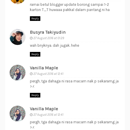
ramai betul blogger update borong sampai 1-2
karton T_T huwaaa pakkal dalam pantang ni ha
Reply
Busyra Takiyudin
27 August 2016 at 01:29
wah bnyknya. dah jugak. hehe
Reply
Vanilla Maple
27 August 2016 at 12:41
pergh, tga dahaga ni rasa macam nak p sekaramg ja
>.<
Reply
Vanilla Maple
27 August 2016 at 12:41
pergh, tga dahaga ni rasa macam nak p sekaramg ja
>.<