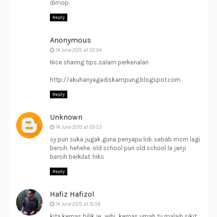
dimop.
Reply
Anonymous
14 June 2015 at 02:04
Nice sharing tips..salam perkenalan
http://akuhanyagadiskampung.blogspot.com
Reply
Unknown
14 June 2015 at 09:53
sy pun suka jugak guna penyapu lidi. sebab mcm lagi
bersih. hehehe. old school pun old school la janji
bersih berkilat. hiks
Reply
Hafiz Hafizol
14 June 2015 at 15:58
kita kemas bilik je.. wihi.. kemas umah tu malaih sikit..