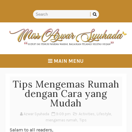
MAIN MENU
Tips Mengemas Rumah
dengan Cara yang
Mudah
Azwar Syuhada
9:09 pm
Activities
,
Lifestyle
,
mengemas rumah
,
Tips
Salam to all readers,