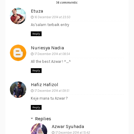
14 comments:
Etuza
16 December 2014 at 23:50
As'salam terbaik entry
Reply
Nuriesya Nadia
17 December 2014 at 08:54
All the best Azwar ! ^_^
Reply
Hafiz Hafizol
17 December 2014 at 09:51
Keje mana tu Azwar ?
Reply
Replies
Azwar Syuhada
17 December 2014 at 15:42