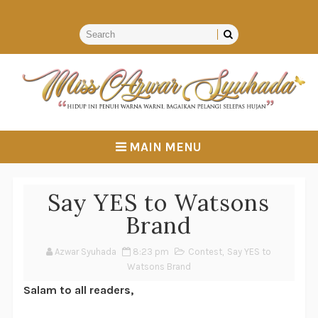
MAIN MENU
Say YES to Watsons
Brand
Azwar Syuhada
8:23 pm
Contest
,
Say YES to
Watsons Brand
Salam to all readers,