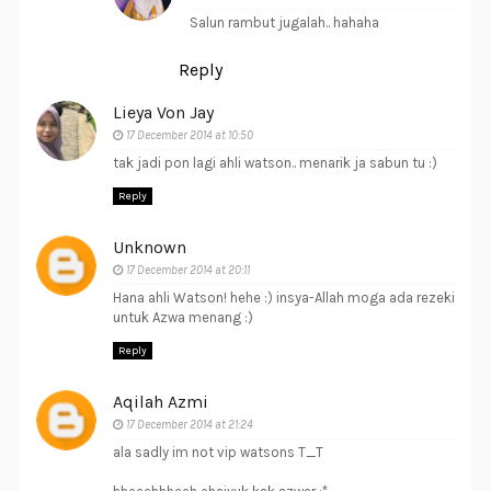
Salun rambut jugalah.. hahaha
Reply
Lieya Von Jay
17 December 2014 at 10:50
tak jadi pon lagi ahli watson.. menarik ja sabun tu :)
Reply
Unknown
17 December 2014 at 20:11
Hana ahli Watson! hehe :) insya-Allah moga ada rezeki
untuk Azwa menang :)
Reply
Aqilah Azmi
17 December 2014 at 21:24
ala sadly im not vip watsons T_T