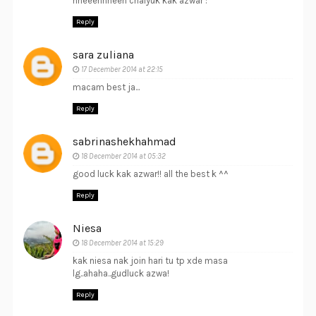
hheeehhheeh chaiyuk kak azwar :*
Reply
sara zuliana
17 December 2014 at 22:15
macam best ja...
Reply
sabrinashekhahmad
18 December 2014 at 05:32
good luck kak azwar!! all the best k ^^
Reply
Niesa
18 December 2014 at 15:29
kak niesa nak join hari tu tp xde masa
lg..ahaha..gudluck azwa!
Reply