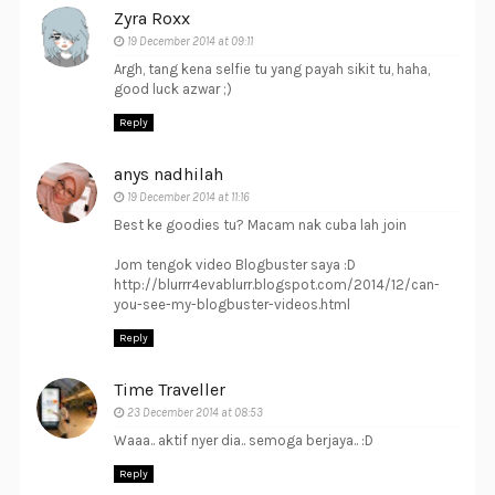
Zyra Roxx
19 December 2014 at 09:11
Argh, tang kena selfie tu yang payah sikit tu, haha,
good luck azwar ;)
Reply
anys nadhilah
19 December 2014 at 11:16
Best ke goodies tu? Macam nak cuba lah join
Jom tengok video Blogbuster saya :D
http://blurrr4evablurr.blogspot.com/2014/12/can-
you-see-my-blogbuster-videos.html
Reply
Time Traveller
23 December 2014 at 08:53
Waaa.. aktif nyer dia.. semoga berjaya.. :D
Reply