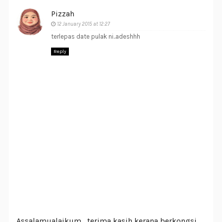
Pizzah
12 January 2015 at 12:27
terlepas date pulak ni..adeshhh
Reply
Assalamualaikum , terima kasih kerana berkongsi