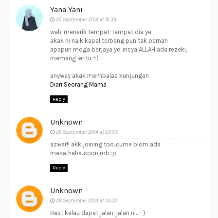
Yana Yani
25 September 2014 at 16:39
wah, menarik tempat-tempat dia ye
akak ni naik kapal terbang pun tak pernah
apapun moga berjaya ye, insya ALLAH ada rezeki,
memang ler tu =)
anyway akak membalas kunjungan
Diari Seorang Mama
Reply
Unknown
26 September 2014 at 23:53
azwar!! akk joining too..cume blom ada
masa..haha..soon mb :p
Reply
Unknown
28 September 2014 at 04:37
Best kalau dapat jalan-jalan ni.. :-)