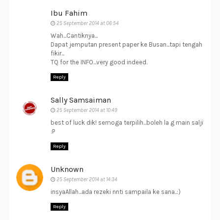
Ibu Fahim
25 September 2014 at 06:54
Wah...Cantiknya...
Dapat jemputan present paper ke Busan...tapi tengah
fikir...
TQ for the INFO...very good indeed.
Reply
Sally Samsaiman
25 September 2014 at 10:49
best of luck dik! semoga terpilih...boleh la g main salji
:P
Reply
Unknown
25 September 2014 at 14:34
insyaAllah...ada rezeki nnti sampaila ke sana..:)
Reply