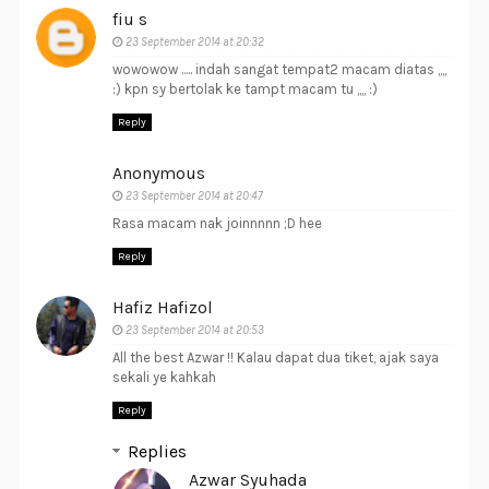
fiu s
23 September 2014 at 20:32
wowowow ..... indah sangat tempat2 macam diatas ,,,,
:) kpn sy bertolak ke tampt macam tu ,,,, :)
Reply
Anonymous
23 September 2014 at 20:47
Rasa macam nak joinnnnn ;D hee
Reply
Hafiz Hafizol
23 September 2014 at 20:53
All the best Azwar !! Kalau dapat dua tiket, ajak saya
sekali ye kahkah
Reply
Replies
Azwar Syuhada