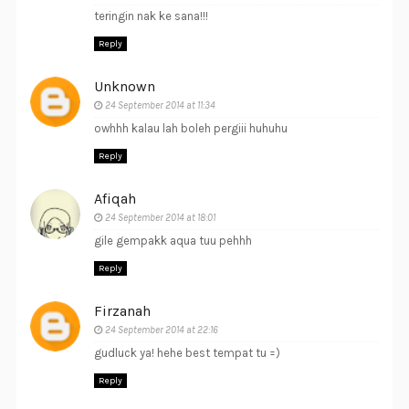
teringin nak ke sana!!!
Reply
Unknown
24 September 2014 at 11:34
owhhh kalau lah boleh pergiii huhuhu
Reply
Afiqah
24 September 2014 at 18:01
gile gempakk aqua tuu pehhh
Reply
Firzanah
24 September 2014 at 22:16
gudluck ya! hehe best tempat tu =)
Reply