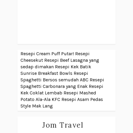
Resepi Cream Puff Putar!
Resepi
Cheesekut
Resepi Beef Lasagna yang
sedap dimakan
Resepi Kek Batik
Sunrise Breakfast Bowls
Resepi
Spaghetti Bersos semudah ABC
Resepi
Spaghetti Carbonara yang Enak
Resepi
Kek Coklat Lembab
Resepi Mashed
Potato Ala-Ala KFC
Resepi Asam Pedas
Style Mak Lang
Jom Travel