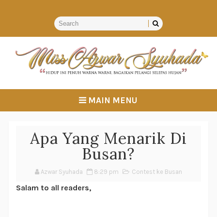
MAIN MENU
Apa Yang Menarik Di
Busan?
Azwar Syuhada
8:29 pm
Contest ke Busan
Salam to all readers,