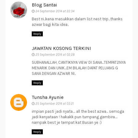
Blog Santai
24 September 2014 at 22:34
Best ni..kena masukkan dalam list nest trip...thanks
azwar bagi kita idea..
Reply
JAWATAN KOSONG TERKINI
25 September 2014 at 02:28
SUBHANALLAH, CANTIKNYA VIEW DI SANA...TEMPAT2NYA
MENARIK DAN UNIK...EM BILALAH DAPAT PELUANG G
SANA DENGAN AZWAR NI..
Reply
Tunsha Ayunie
25 September 2014 at 03:21
impian pasti jadi nyata.... all the best azwa... semoga
jadi kenyataan ! hakakk pun tumpang gembira....
nampak best je tempat kat Busan ye :)
Reply