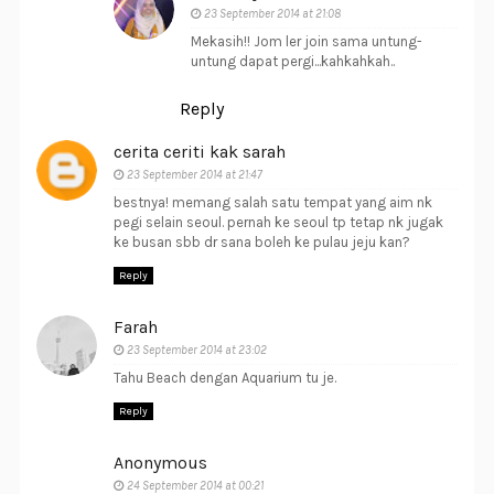
23 September 2014 at 21:08
Mekasih!! Jom ler join sama untung-
untung dapat pergi...kahkahkah..
Reply
cerita ceriti kak sarah
23 September 2014 at 21:47
bestnya! memang salah satu tempat yang aim nk
pegi selain seoul. pernah ke seoul tp tetap nk jugak
ke busan sbb dr sana boleh ke pulau jeju kan?
Reply
Farah
23 September 2014 at 23:02
Tahu Beach dengan Aquarium tu je.
Reply
Anonymous
24 September 2014 at 00:21