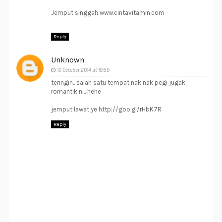
Jemput singgah www.cintavitamin.com
Reply
Unknown
10 October 2014 at 10:50
teringin.. salah satu tempat nak nak pegi jugak..
romantik ni.. hehe
jemput lawat ye http://goo.gl/rHbK7R
Reply