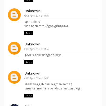
Unknown
16 April 2014 at 13:54
spirit friend
visit back http://goo.gl/RQSS3P
Reply
Unknown
16 April 2014 at 14:50
godlux..hani sinngah sini ya
Reply
Unknown
16 April 2014 at 15:36
shark singgah dari segmen sama:)
teruskan menjana pendapatan dgn blog :)
Reply