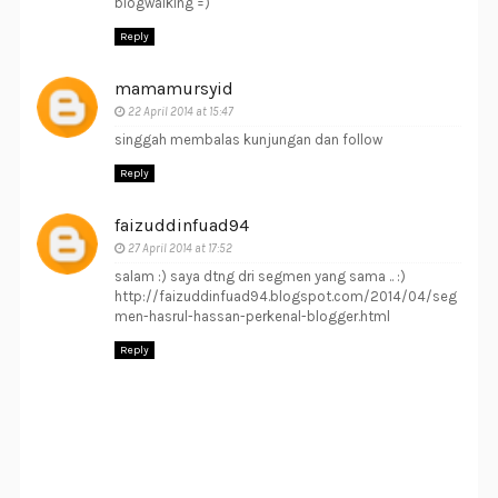
blogwalking =)
Reply
mamamursyid
22 April 2014 at 15:47
singgah membalas kunjungan dan follow
Reply
faizuddinfuad94
27 April 2014 at 17:52
salam :) saya dtng dri segmen yang sama .. :)
http://faizuddinfuad94.blogspot.com/2014/04/seg
men-hasrul-hassan-perkenal-blogger.html
Reply