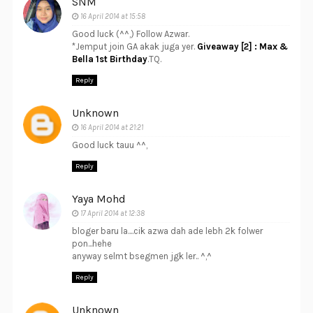
SNM
16 April 2014 at 15:58
Good luck (^^,) Follow Azwar.
*Jemput join GA akak juga yer.
Giveaway [2] : Max &
Bella 1st Birthday
.TQ.
Reply
Unknown
16 April 2014 at 21:21
Good luck tauu ^^,
Reply
Yaya Mohd
17 April 2014 at 12:38
bloger baru la....cik azwa dah ade lebh 2k folwer
pon...hehe
anyway selmt bsegmen jgk ler.. ^,^
Reply
Unknown