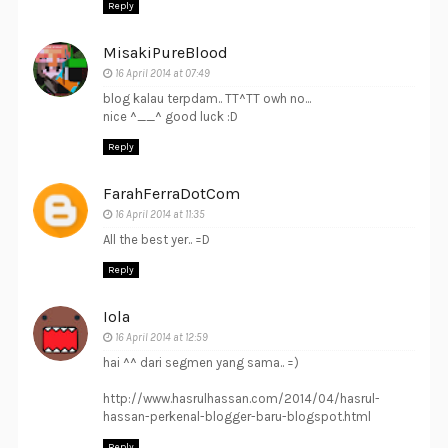
Reply
MisakiPureBlood
16 April 2014 at 07:49
blog kalau terpdam.. TT^TT owh no...
nice ^__^ good luck :D
Reply
FarahFerraDotCom
16 April 2014 at 11:35
All the best yer.. =D
Reply
Iola
16 April 2014 at 12:59
hai ^^ dari segmen yang sama.. =)
http://www.hasrulhassan.com/2014/04/hasrul-
hassan-perkenal-blogger-baru-blogspot.html
Reply