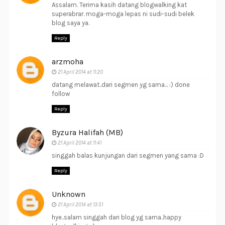
Assalam. Terima kasih datang blogwalking kat
superabrar. moga-moga lepas ni sudi-sudi belek
blog saya ya.
Reply
arzmoha
21 April 2014 at 11:20
datang melawat..dari segmen yg sama... :) done
follow
Reply
Byzura Halifah (MB)
21 April 2014 at 11:41
singgah balas kunjungan dari segmen yang sama :D
Reply
Unknown
21 April 2014 at 13:51
hye..salam singgah dari blog yg sama..happy