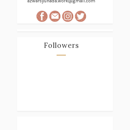
azwarsyuhada.work@gmail.com
Followers