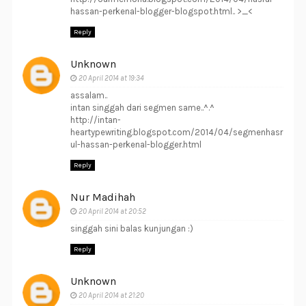
hassan-perkenal-blogger-blogspot.html.. >_<
Reply
Unknown
20 April 2014 at 19:34
assalam..
intan singgah dari segmen same..^.^
http://intan-
heartypewriting.blogspot.com/2014/04/segmenhasr
ul-hassan-perkenal-blogger.html
Reply
Nur Madihah
20 April 2014 at 20:52
singgah sini balas kunjungan :)
Reply
Unknown
20 April 2014 at 21:20