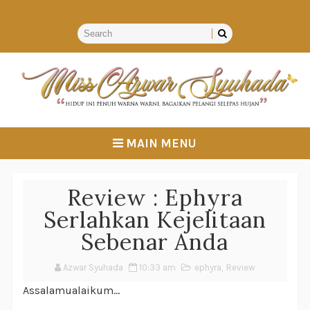
MAIN MENU
Review : Ephyra
Serlahkan Kejelitaan
Sebenar Anda
Azwar Syuhada
10:33 am
ephyra
,
Review
Assalamualaikum...