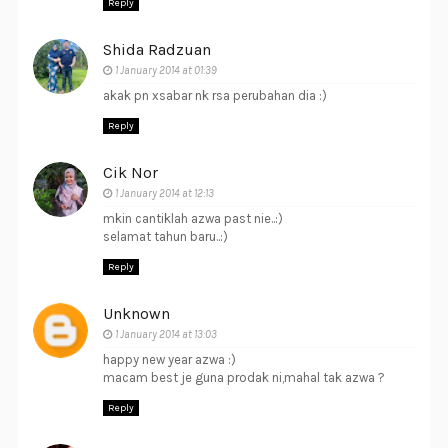
Reply
Shida Radzuan
1 January 2014 at 01:39
akak pn xsabar nk rsa perubahan dia :)
Reply
Cik Nor
1 January 2014 at 12:13
mkin cantiklah azwa past nie..:)
selamat tahun baru..:)
Reply
Unknown
1 January 2014 at 13:03
happy new year azwa :)
macam best je guna prodak ni,mahal tak azwa ?
Reply