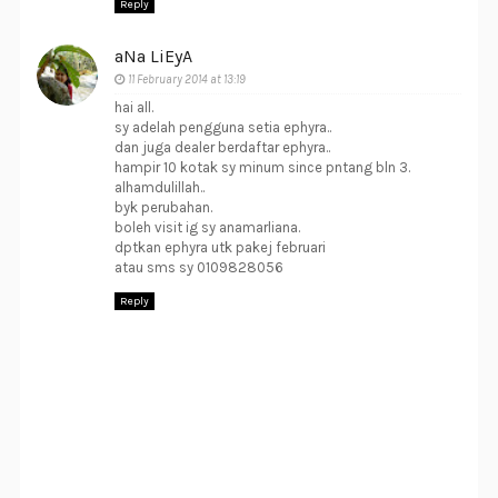
Reply
aNa LiEyA
11 February 2014 at 13:19
hai all.
sy adelah pengguna setia ephyra..
dan juga dealer berdaftar ephyra..
hampir 10 kotak sy minum since pntang bln 3.
alhamdulillah..
byk perubahan.
boleh visit ig sy anamarliana.
dptkan ephyra utk pakej februari
atau sms sy 0109828056
Reply