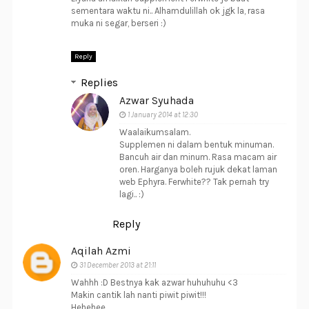
sementara waktu ni.. Alhamdulillah ok jgk la, rasa
muka ni segar, berseri :)
Reply
Replies
Azwar Syuhada
1 January 2014 at 12:30
Waalaikumsalam.
Supplemen ni dalam bentuk minuman.
Bancuh air dan minum. Rasa macam air
oren. Harganya boleh rujuk dekat laman
web Ephyra. Ferwhite?? Tak pernah try
lagi.. :)
Reply
Aqilah Azmi
31 December 2013 at 21:11
Wahhh :D Bestnya kak azwar huhuhuhu <3
Makin cantik lah nanti piwit piwit!!!
Hehehee