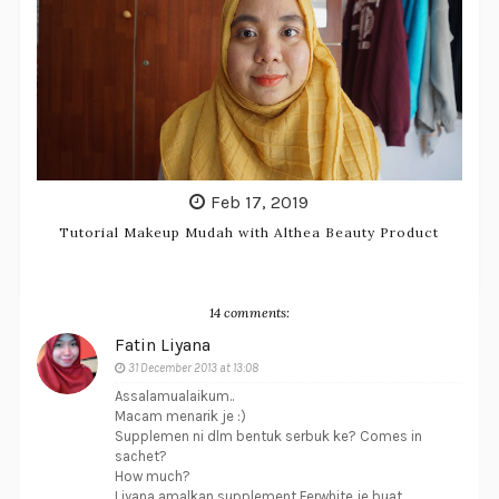
Feb 17, 2019
Tutorial Makeup Mudah with Althea Beauty Product
14 comments:
Fatin Liyana
31 December 2013 at 13:08
Assalamualaikum..
Macam menarik je :)
Supplemen ni dlm bentuk serbuk ke? Comes in
sachet?
How much?
Liyana amalkan supplement Ferwhite je buat