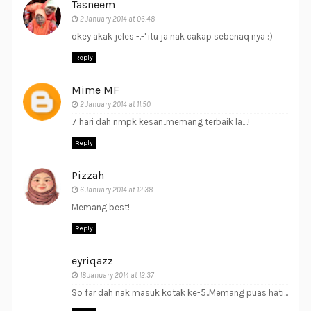
Tasneem
2 January 2014 at 06:48
okey akak jeles -.-' itu ja nak cakap sebenaq nya :)
Reply
Mime MF
2 January 2014 at 11:50
7 hari dah nmpk kesan..memang terbaik la....!
Reply
Pizzah
6 January 2014 at 12:38
Memang best!
Reply
eyriqazz
18 January 2014 at 12:37
So far dah nak masuk kotak ke-5..Memang puas hati...