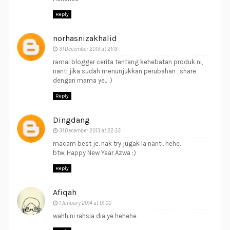
Reply
norhasnizakhalid
31 December 2013 at 21:13
ramai blogger cerita tentang kehebatan produk ni,
nanti jika sudah menunjukkan perubahan , share
dengan mama ye.. :)
Reply
Dingdang
31 December 2013 at 22:33
macam best je. nak try jugak la nanti. hehe.
btw, Happy New Year Azwa :)
Reply
Afiqah
1 January 2014 at 01:00
wahh ni rahsia dia ye hehehe