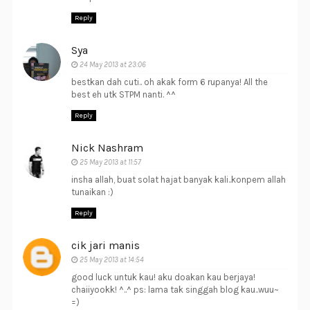
Reply
Sya
24 May 2013 at 23:06
bestkan dah cuti.. oh akak form 6 rupanya! All the
best eh utk STPM nanti. ^^
Reply
Nick Nashram
25 May 2013 at 11:57
insha allah, buat solat hajat banyak kali..konpem allah
tunaikan :)
Reply
cik jari manis
25 May 2013 at 14:54
good luck untuk kau! aku doakan kau berjaya!
chaiiyookk! ^..^ ps: lama tak singgah blog kau..wuu~
=)