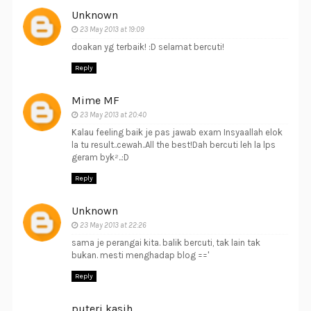
Unknown
23 May 2013 at 19:09
doakan yg terbaik! :D selamat bercuti!
Reply
Mime MF
23 May 2013 at 20:40
Kalau feeling baik je pas jawab exam Insyaallah elok
la tu result..cewah..All the best!Dah bercuti leh la lps
geram byk²..:D
Reply
Unknown
23 May 2013 at 22:26
sama je perangai kita. balik bercuti, tak lain tak
bukan. mesti menghadap blog =='
Reply
puteri kasih