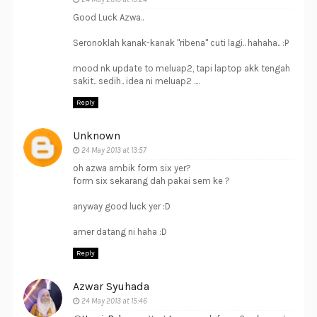
Good Luck Azwa..
Seronoklah kanak-kanak "ribena" cuti lagi.. hahaha.. :P
mood nk update to meluap2, tapi laptop akk tengah
sakit.. sedih.. idea ni meluap2 ....
Reply
Unknown
24 May 2013 at 13:57
oh azwa ambik form six yer?
form six sekarang dah pakai sem ke ?
anyway good luck yer :D
amer datang ni haha :D
Reply
Azwar Syuhada
24 May 2013 at 15:46