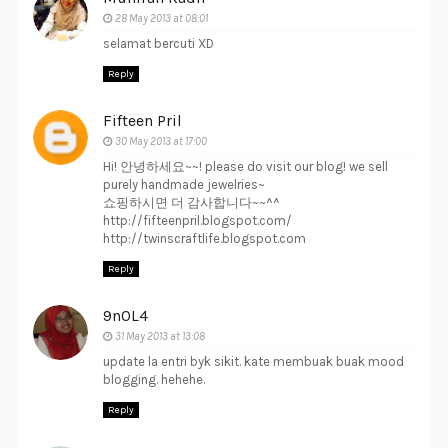
28 May 2013 at 08:01
selamat bercuti XD
Reply
Fifteen Pril
30 May 2013 at 17:00
Hi! 안녕하세요~~! please do visit our blog! we sell
purely handmade jewelries~
쇼핑하시면 더 감사합니다~~^^
http://fifteenpril.blogspot.com/
http://twinscraftlife.blogspot.com
Reply
9n0L4
31 May 2013 at 13:08
update la entri byk sikit. kate membuak buak mood
blogging. hehehe.
Reply