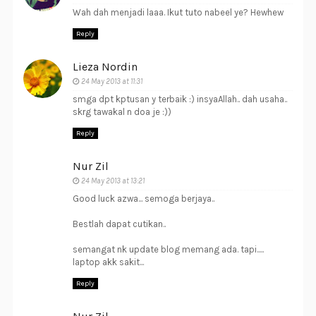
Wah dah menjadi laaa. Ikut tuto nabeel ye? Hewhew
Reply
Lieza Nordin
24 May 2013 at 11:31
smga dpt kptusan y terbaik :) insyaAllah.. dah usaha..
skrg tawakal n doa je :))
Reply
Nur Zil
24 May 2013 at 13:21
Good luck azwa... semoga berjaya..
Bestlah dapat cutikan..
semangat nk update blog memang ada. tapi.....
laptop akk sakit...
Reply