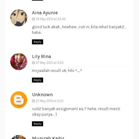
Aina Ayunie
26 May 2013 at 22:46
good luck akak.. hewhew.. cuti ni, kita rehat banyak2 ,
haha..
Reply
Lily RIna
27 May 2013 at 11:33
Insyaallah result ok, hihi ^_^
Reply
Unknown
27 May 2013 at 21:21
cuti2 banyak assignment ea..? hehe.. result mesti
okay punya.. :)
Reply
Munirah Kadir