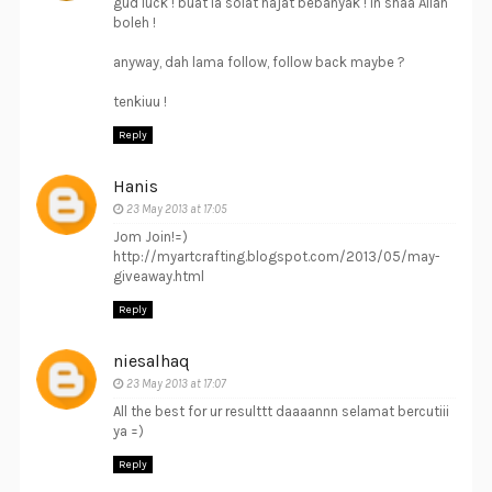
gud luck ! buat la solat hajat bebanyak ! in shaa Allah
boleh !
anyway, dah lama follow, follow back maybe ?
tenkiuu !
Reply
Hanis
23 May 2013 at 17:05
Jom Join!=)
http://myartcrafting.blogspot.com/2013/05/may-
giveaway.html
Reply
niesalhaq
23 May 2013 at 17:07
All the best for ur resulttt daaaannn selamat bercutiii
ya =)
Reply