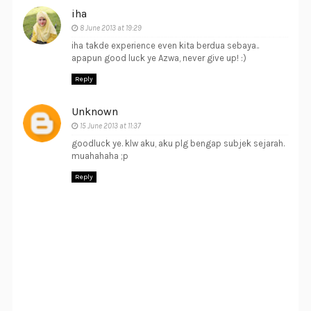
iha
8 June 2013 at 19:29
iha takde experience even kita berdua sebaya..
apapun good luck ye Azwa, never give up! :)
Reply
Unknown
15 June 2013 at 11:37
goodluck ye. klw aku, aku plg bengap subjek sejarah.
muahahaha ;p
Reply