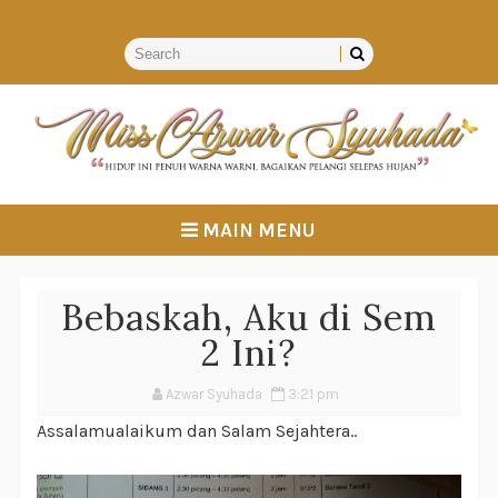
MAIN MENU
Bebaskah, Aku di Sem
2 Ini?
Azwar Syuhada
3:21 pm
Assalamualaikum dan Salam Sejahtera..