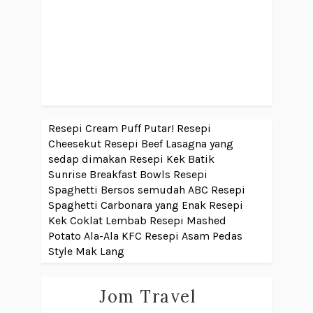
Resepi Cream Puff Putar!
Resepi
Cheesekut
Resepi Beef Lasagna yang
sedap dimakan
Resepi Kek Batik
Sunrise Breakfast Bowls
Resepi
Spaghetti Bersos semudah ABC
Resepi
Spaghetti Carbonara yang Enak
Resepi
Kek Coklat Lembab
Resepi Mashed
Potato Ala-Ala KFC
Resepi Asam Pedas
Style Mak Lang
Jom Travel