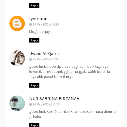
Reply
lynmunir
25 May 2013 at 16:25
Moga berjaya.
Reply
Uwais Al-Qarni
25 May 2013 at 17:35
good luck. hope dpt result yg lebih baik lagi. sya
lower 6. amik subjek yg sama jgak. wahh boleh la
tnya akk pasal form 6 ni ya.
Reply
NUR SABRINA FIRZANAH
26 May 2013 at 10:59
good luck kak :0 samlah kita habiskan masa dirumah
je haha
Reply