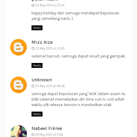
23 May 2013 at 23:04
happy holiday dan semoga mendapat keputusan
yang cemerlang nanti :)
Reply
Mizz Aiza
23 May 2013 at 23:05
selamat bercuti.. semoga dapat result yang gempak..
Reply
Unknown
24 May 2013 at 06:48
semoga dapat keputusan yang 'elok' dalam exam tu.
DAN selamat memalaskan diri time cuti ni. cuti adlah
waktu utk release tension n merehatkan otak
Reply
Nabeel Fikree
24 May 2013 at 11:08