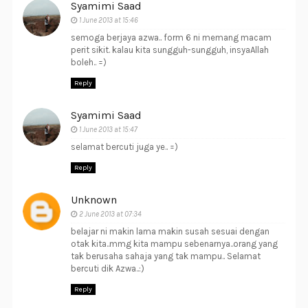
Syamimi Saad
1 June 2013 at 15:46
semoga berjaya azwa.. form 6 ni memang macam
perit sikit. kalau kita sungguh-sungguh, insyaAllah
boleh.. =)
Reply
Syamimi Saad
1 June 2013 at 15:47
selamat bercuti juga ye.. =)
Reply
Unknown
2 June 2013 at 07:34
belajar ni makin lama makin susah sesuai dengan
otak kita..mmg kita mampu sebenarnya..orang yang
tak berusaha sahaja yang tak mampu.. Selamat
bercuti dik Azwa..:)
Reply