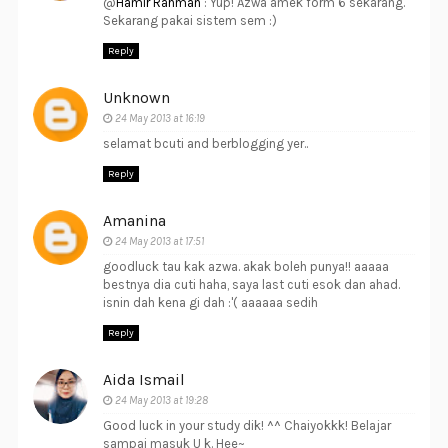
@
Hamir Rahman
: Yup! Azwa amek form 6 sekarang.
Sekarang pakai sistem sem :)
Reply
Unknown
24 May 2013 at 16:19
selamat bcuti and berblogging yer..
Reply
Amanina
24 May 2013 at 17:51
goodluck tau kak azwa. akak boleh punya!! aaaaa
bestnya dia cuti haha, saya last cuti esok dan ahad.
isnin dah kena gi dah :'( aaaaaa sedih
Reply
Aida Ismail
24 May 2013 at 19:28
Good luck in your study dik! ^^ Chaiyokkk! Belajar
sampai masuk U k. Hee~